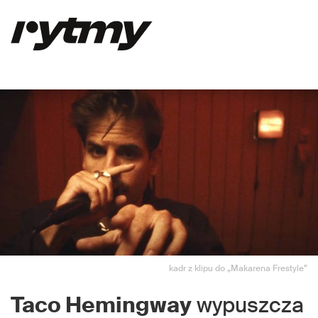
kadr z klipu do „Makarena Frestyle”
Taco Hemingway
wypuszcza