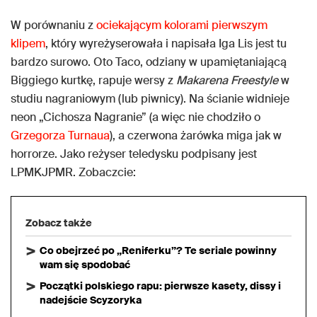
W porównaniu z
ociekającym kolorami pierwszym
klipem
, który wyreżyserowała i napisała Iga Lis jest tu
bardzo surowo. Oto Taco, odziany w upamiętaniającą
Biggiego kurtkę, rapuje wersy z
Makarena Freestyle
w
studiu nagraniowym (lub piwnicy). Na ścianie widnieje
neon „Cichosza Nagranie” (a więc nie chodziło o
Grzegorza Turnaua
), a czerwona żarówka miga jak w
horrorze. Jako reżyser teledysku podpisany jest
LPMKJPMR. Zobaczcie:
Zobacz także
Co obejrzeć po „Reniferku”? Te seriale powinny
wam się spodobać
Początki polskiego rapu: pierwsze kasety, dissy i
nadejście Scyzoryka