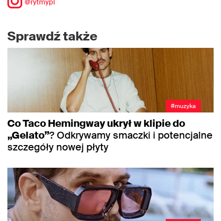
@rytmypl
Sprawdź także
#muzyka
Co Taco Hemingway ukrył w klipie do
„Gelato”
? Odkrywamy smaczki i potencjalne
szczegóły nowej płyty