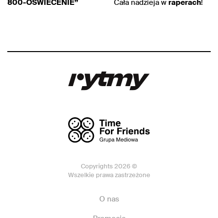
800-OŚWIECENIE”
Cała nadzieja w
raperach
!
Copyrights 2026 ©
Wszelkie prawa zastrzeżone
O nas