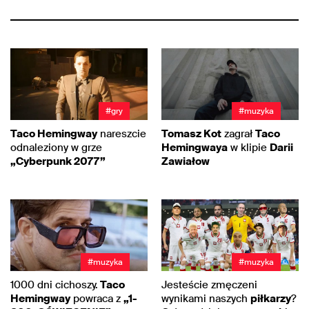
#gry
#muzyka
Taco Hemingway
nareszcie
Tomasz Kot
zagrał
Taco
odnaleziony w grze
Hemingwaya
w klipie
Darii
„Cyberpunk 2077”
Zawiałow
#muzyka
#muzyka
1000 dni cichoszy.
Taco
Jesteście zmęczeni
Hemingway
powraca z
„1-
wynikami naszych
piłkarzy
?