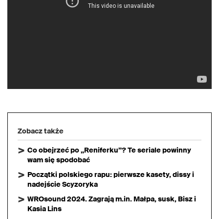
Zobacz także
Co obejrzeć po „Reniferku”? Te seriale powinny
wam się spodobać
Początki polskiego rapu: pierwsze kasety, dissy i
nadejście Scyzoryka
WROsound 2024. Zagrają m.in. Małpa, susk, Bisz i
Kasia Lins