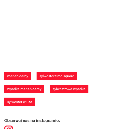
mariah carey
sylwester time square
wpadka mariah carey
sylwestrowa wpadka
sylwester w usa
Obserwuj nas na instagramie: