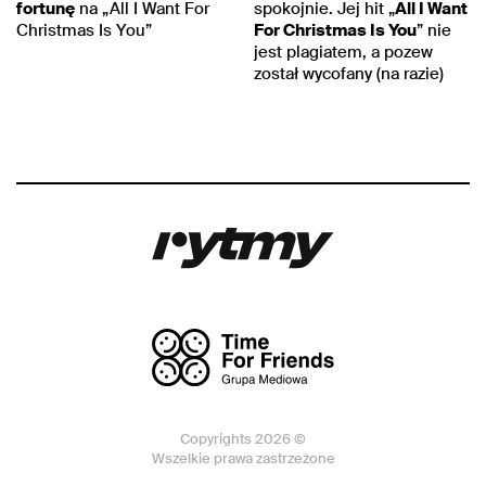
fortunę
na „All I Want For
spokojnie. Jej hit „
All I Want
Christmas Is You”
For Christmas Is You
” nie
jest plagiatem, a pozew
został wycofany (na razie)
Copyrights 2026 ©
Wszelkie prawa zastrzeżone