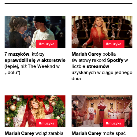
#muzyka
#muzyka
7
muzyków
, którzy
Mariah Carey
pobiła
sprawdzili się
w
aktorstwie
światowy rekord
Spotify
w
(lepiej, niż The Weeknd w
liczbie
streamów
„Idolu”)
uzyskanych w ciągu jednego
dnia
#muzyka
#muzyka
Mariah Carey
wciąż zarabia
Mariah Carey
może spać