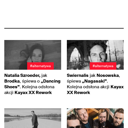
#alternatywa
#alternatywa
Natalia Szroeder,
jak
Swiernalis
jak
Nosowska
,
Brodka
, śpiewa o
„Dancing
śpiewa
„Nagasaki”
.
Shoes”
. Kolejna odsłona
Kolejna odsłona akcji
Kayax
akcji
Kayax XX Rework
XX Rework