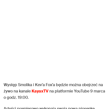
Występ Smolika i Kev’a Fox’a będzie można obejrzeć na
żywo na kanale
KayaxTV
na platformie YouTube 9 marca
o godz. 19:00.
Artyści premierowo wykonają swoją nową piosenkę