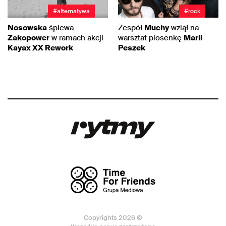
#alternatywa
#rock
Nosowska
śpiewa
Zespół
Muchy
wziął na
Zakopower
w ramach akcji
warsztat piosenkę
Marii
Kayax XX Rework
Peszek
Copyrights 2026 ©