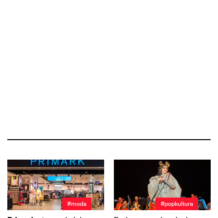
#moda
#popkultura