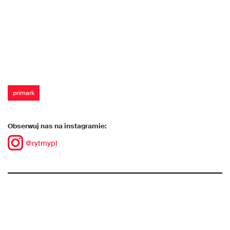
primark
Obserwuj nas na instagramie:
@rytmypl