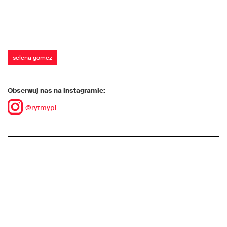
selena gomez
Obserwuj nas na instagramie:
@rytmypl