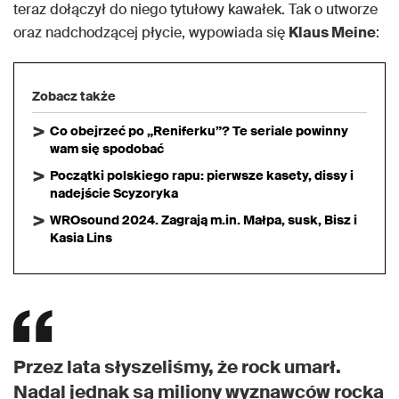
teraz dołączył do niego tytułowy kawałek. Tak o utworze
oraz nadchodzącej płycie, wypowiada się
Klaus Meine
:
Zobacz także
Co obejrzeć po „Reniferku”? Te seriale powinny
wam się spodobać
Początki polskiego rapu: pierwsze kasety, dissy i
nadejście Scyzoryka
WROsound 2024. Zagrają m.in. Małpa, susk, Bisz i
Kasia Lins
Przez lata słyszeliśmy, że rock umarł.
Nadal jednak są miliony wyznawców rocka