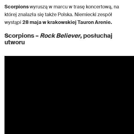
Scorpions
wyruszą w marcu w trasę koncertową, na
której znalazła się także Polska. Niemiecki zespół
wystąpi
28 maja w krakowskiej Tauron Arenie.
Scorpions –
Rock Believer
, posłuchaj
utworu