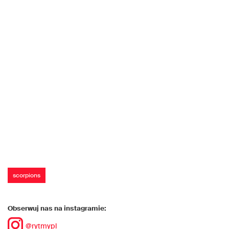
scorpions
Obserwuj nas na instagramie:
@rytmypl