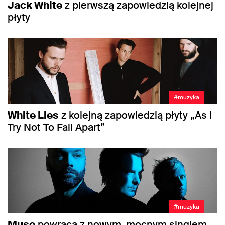
Jack White
z pierwszą zapowiedzią kolejnej
płyty
#muzyka
White Lies
z kolejną zapowiedzią płyty „As I
Try Not To Fall Apart”
#muzyka
Muse
powraca z nowym, mocnym singlem