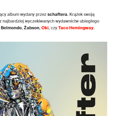
rający album wydany przez
schaftera
. Krążek swoją
m z najbardziej wyczekiwanych wydawnictw ubiegłego
y
Belmondo
,
Żabson
,
Oki
, czy
Taco Hemingway
.