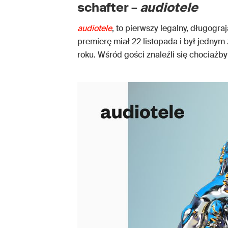
schafter –
audiotele
audiotele
, to pierwszy legalny, długog
premierę miał 22 listopada i był jedny
roku. Wśród gości znaleźli się chociażb