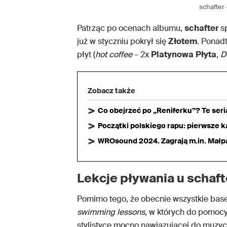
schafter
Patrząc po ocenach albumu,
schafter
sp
już w styczniu pokrył się
Złotem
. Ponadt
płyt (
hot coffee
– 2x
Platynowa
Płyta
,
D
Zobacz także
Co obejrzeć po „Reniferku”? Te ser
Początki polskiego rapu: pierwsze ka
WROsound 2024. Zagrają m.in. Małpa,
Lekcje pływania u schaf
Pomimo tego, że obecnie wszystkie bas
swimming lessons
, w których do pomocy
stylistyce mocno nawiązującej do muzyc