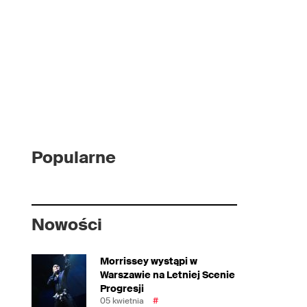
Popularne
Nowości
Morrissey wystąpi w
Warszawie na Letniej Scenie
Progresji
05 kwietnia
#