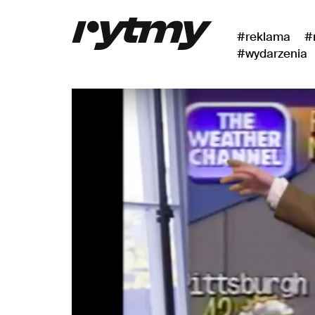
#reklama
#
#wydarzenia