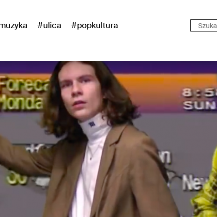
muzyka
#ulica
#popkultura