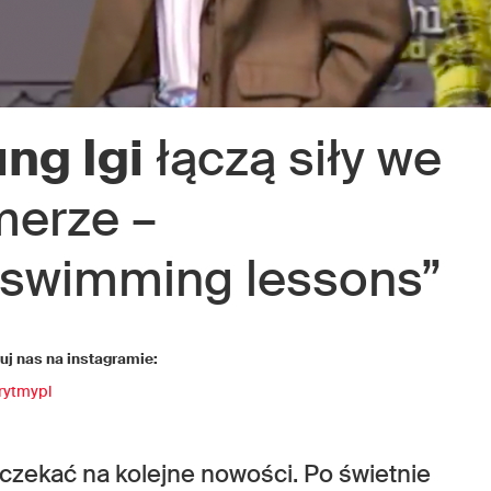
ng Igi
łączą siły we
erze –
“swimming lessons”
j nas na instagramie:
rytmypl
 czekać na kolejne nowości. Po świetnie