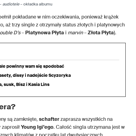
 –
audiotele
– okładka albumu
ełnił pokładane w nim oczekiwania, ponieważ krążek
o, aż trzy single z otrzymały status złotych i platynowych
ouble D’s
–
Platynowa Płyta
i
marvin
–
Złota Płyta
).
iale powinny wam się spodobać
sety, dissy i nadejście Scyzoryka
 susk, Bisz i Kasia Lins
tera?
eny są zamknięte,
schafter
zaprasza wszystkich na
 zaprosił
Young
Igi’ego
. Całość singla utrzymana jest w
znych klimatów z początku lat dwutysięcznych.