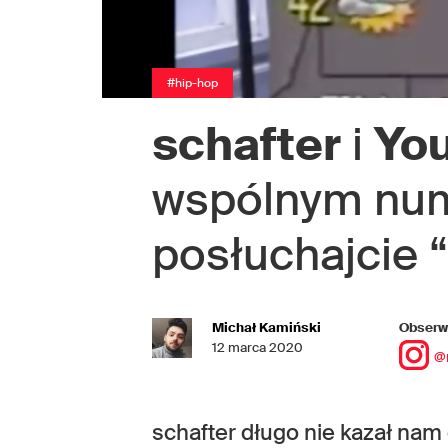
#hip-hop
schafter
i
You
wspólnym num
posłuchajcie 
Michał Kamiński
Obserwu
12 marca 2020
@
schafter długo nie kazał nam