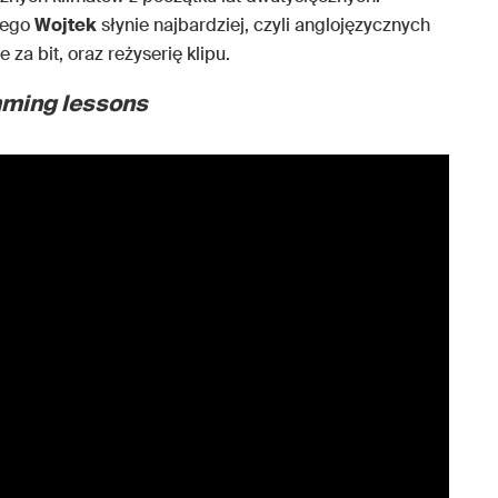
czego
Wojtek
słynie najbardziej, czyli anglojęzycznych
a bit, oraz reżyserię klipu.
ming lessons