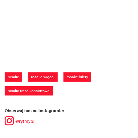
rosalie
rosalie więcej
rosalie bilety
rosalie trasa koncertowa
Obserwuj nas na instagramie:
@rytmypl