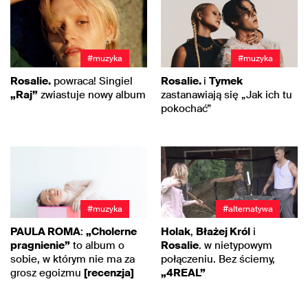
#muzyka
#muzyka
Rosalie.
powraca! Singiel
Rosalie.
i
Tymek
„Raj”
zwiastuje nowy album
zastanawiają się „Jak ich tu
pokochać”
#muzyka
#alternatywa
PAULA ROMA
:
„Cholerne
Holak
,
Błażej Król
i
pragnienie”
to album o
Rosalie
. w nietypowym
sobie, w którym nie ma za
połączeniu. Bez ściemy,
grosz egoizmu
[recenzja]
„4REAL”