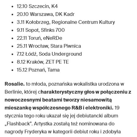
12.10 Szczecin, K4
20.10 Warszawa, DK Kadr
3.11 Kołobrzeg, Regionalne Centrum Kultury
9.11 Sopot, Sfinks 700
22.11 Toruń, eNeRDe
25.11 Wrocław, Stara Piwnica
7.12 Łódź, Soda Underground
8.12 Kraków, ZET PE TE
15.12 Poznań, Tama
Rosalie.
to młoda, poznańska wokalistka urodzona w
Berlinie, której c
harakterystyczny głos w połączeniu z
nowoczesnymi beatami tworzy niesamowitą
mieszankę współczesnego R&B i elektroniki.
19
stycznia tego roku ukazał się jej debiutancki album
„Flashback”. Artystka zostałą też nominowana do
nagrody Fryderyka w kategorii debiut roku i zdobyła