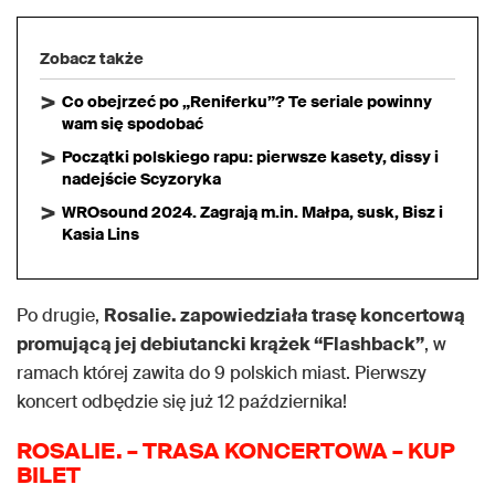
Zobacz także
Co obejrzeć po „Reniferku”? Te seriale powinny
wam się spodobać
Początki polskiego rapu: pierwsze kasety, dissy i
nadejście Scyzoryka
WROsound 2024. Zagrają m.in. Małpa, susk, Bisz i
Kasia Lins
Po drugie,
Rosalie. zapowiedziała trasę koncertową
promującą jej debiutancki krążek “Flashback”
, w
ramach której zawita do 9 polskich miast. Pierwszy
koncert odbędzie się już 12 października!
ROSALIE. – TRASA KONCERTOWA – KUP
BILET