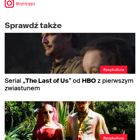
@rytmypl
Sprawdź także
#popkultura
Serial „
The Last of Us
” od
HBO
z pierwszym
zwiastunem
#popkultura