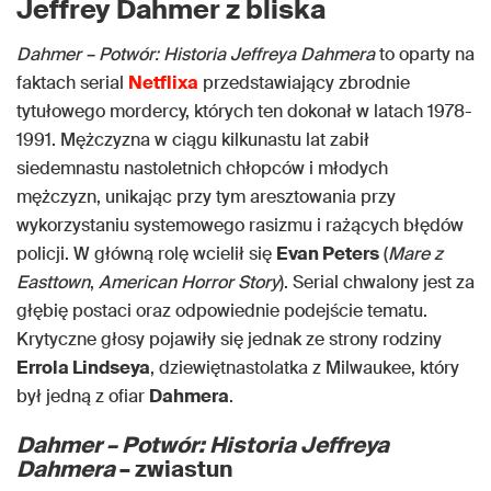
Jeffrey Dahmer z bliska
Dahmer – Potwór: Historia Jeffreya Dahmera
to oparty na
faktach serial
Netflixa
przedstawiający zbrodnie
tytułowego mordercy, których ten dokonał w latach 1978-
1991. Mężczyzna w ciągu kilkunastu lat zabił
siedemnastu nastoletnich chłopców i młodych
mężczyzn, unikając przy tym aresztowania przy
wykorzystaniu systemowego rasizmu i rażących błędów
policji. W główną rolę wcielił się
Evan Peters
(
Mare z
Easttown
,
American Horror Story
). Serial chwalony jest za
głębię postaci oraz odpowiednie podejście tematu.
Krytyczne głosy pojawiły się jednak ze strony rodziny
Errola Lindseya
, dziewiętnastolatka z Milwaukee, który
był jedną z ofiar
Dahmera
.
Dahmer – Potwór: Historia Jeffreya
Dahmera
– zwiastun