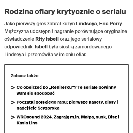
Rodzina ofiary krytycznie o serialu
Jako pierwszy głos zabrał kuzyn
Lindseya
,
Eric Perry
.
Mężczyzna udostępnił nagranie porównujące oryginalne
oświadczenie
Rity Isbell
oraz jego serialowy
odpowiednik.
Isbell
była siostrą zamordowanego
Lindseya i przemówiła w imieniu ofiar.
Zobacz także
Co obejrzeć po „Reniferku”? Te seriale powinny
wam się spodobać
Początki polskiego rapu: pierwsze kasety, dissy i
nadejście Scyzoryka
WROsound 2024. Zagrają m.in. Małpa, susk, Bisz i
Kasia Lins