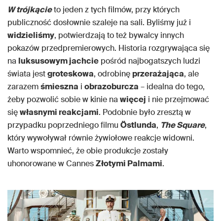
W trójkącie
to jeden z tych filmów, przy których
publiczność dosłownie szaleje na sali. Byliśmy już i
widzieliśmy
, potwierdzają to też bywalcy innych
pokazów przedpremierowych. Historia rozgrywająca się
na
luksusowym jachcie
pośród najbogatszych ludzi
świata jest
groteskowa
, odrobinę
przerażająca
, ale
zarazem
śmieszna
i
obrazoburcza
– idealna do tego,
żeby pozwolić sobie w kinie na
więcej
i nie przejmować
się
własnymi reakcjami
. Podobnie było zresztą w
przypadku poprzedniego filmu
Östlunda
,
The Square
,
który wywoływał równie żywiołowe reakcje widowni.
Warto wspomnieć, że obie produkcje zostały
uhonorowane w Cannes
Złotymi Palmami
.