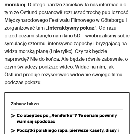
morskiej
. Dlatego bardzo zaciekawiła nas informacja o
tym że Östlund postanowił rozruszać trochę publiczność
Międzynarodowego Festiwalu Filmowego w Göteborgu i
zorganizować tam „
interaktywny pokaz
”. Od razu
przed oczami stanęło nam kino 5D – wyobraziliśmy sobie
symulację sztormu, intensywne zapachy i bryzgającą na
widza morską pianę (i nie tylko). Czy tak będzie
naprawdę? Nie do końca. Ale będzie równie zabawnie, o
czym świadczy poniższe wideo. Widać na nim, jak
Östlund próbuje reżyserować widownie swojego filmu…
podczas pokazu:
Zobacz także
Co obejrzeć po „Reniferku”? Te seriale powinny
wam się spodobać
Początki polskiego rapu: pierwsze kasety, dissy i