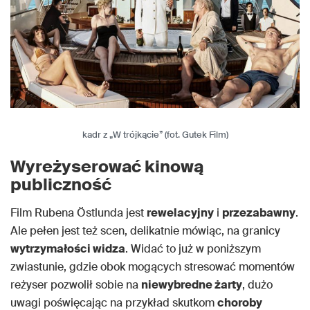
kadr z „W trójkącie” (fot. Gutek Film)
Wyreżyserować kinową
publiczność
Film Rubena Östlunda jest
rewelacyjny
i
przezabawny
.
Ale pełen jest też scen, delikatnie mówiąc, na granicy
wytrzymałości widza
. Widać to już w poniższym
zwiastunie, gdzie obok mogących stresować momentów
reżyser pozwolił sobie na
niewybredne żarty
, dużo
uwagi poświęcając na przykład skutkom
choroby