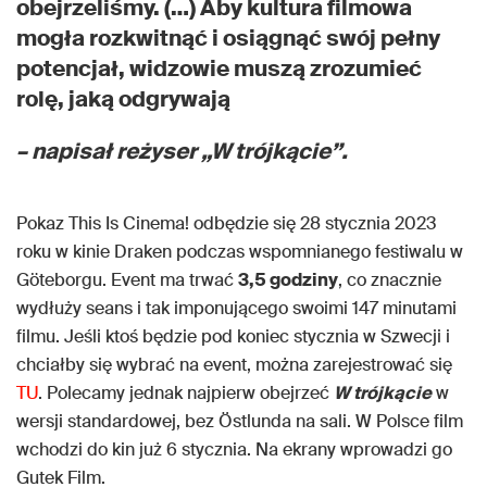
obejrzeliśmy. (…) Aby kultura filmowa
mogła rozkwitnąć i osiągnąć swój pełny
potencjał, widzowie muszą zrozumieć
rolę, jaką odgrywają
– napisał reżyser „W trójkącie”.
Pokaz This Is Cinema! odbędzie się 28 stycznia 2023
roku w kinie Draken podczas wspomnianego festiwalu w
Göteborgu. Event ma trwać
3,5 godziny
, co znacznie
wydłuży seans i tak imponującego swoimi 147 minutami
filmu. Jeśli ktoś będzie pod koniec stycznia w Szwecji i
chciałby się wybrać na event, można zarejestrować się
TU
. Polecamy jednak najpierw obejrzeć
W trójkącie
w
wersji standardowej, bez Östlunda na sali. W Polsce film
wchodzi do kin już 6 stycznia. Na ekrany wprowadzi go
Gutek Film.