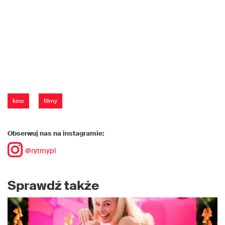
kino
filmy
Obserwuj nas na instagramie:
@rytmypl
Sprawdź także