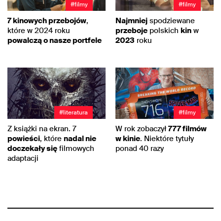
#filmy
#filmy
7 kinowych przebojów
,
Najmniej
spodziewane
które w 2024 roku
przeboje
polskich
kin
w
powalczą o nasze portfele
2023
roku
#literatura
#filmy
Z książki na ekran. 7
W rok zobaczył
777 filmów
powieści
, które
nadal nie
w kinie
. Niektóre tytuły
doczekały się
filmowych
ponad 40 razy
adaptacji