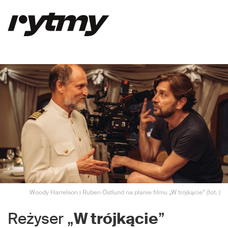
Woody Harrelson i Ruben Östlund na planie filmu „W trójkącie” (fot. )
Reżyser „
W trójkącie
”