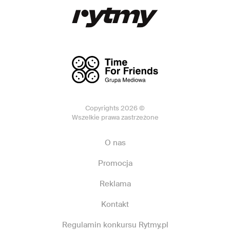
Copyrights 2026 ©
Wszelkie prawa zastrzeżone
O nas
Promocja
Reklama
Kontakt
Regulamin konkursu Rytmy.pl