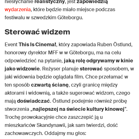
niesłychanie
realistyczny
, jest
zapowiedzią
wydarzenia
, które będzie miało miejsce podczas
festiwalu w szwedzkim Göteborgu.
Sterować widzem
Event
This Is Cinema!
, który zapowiada Ruben Östlund,
honorowy dyrektor MFF w w Göteborgu, ma na celu
odpowiedzieć na pytanie,
jaką rolę odgrywamy w kinie
jako widzowie
. Reżyser planuje
sterować
sposobem, w
jaki widownia będzie oglądała film. Chce przełamać w
ten sposób
czwartą ścianę
, czyli granicę między
aktorami i widownią, a także sugerować widzom, czego
mają
doświadczać
. Östlund podejmie również próbę
stworzenia „
najlepszej na świecie kultury kinowej
”.
Trochę prowokacyjnie chce zaszczepić ją u
mieszkańców Skandynawii, jak sam twierdzi, dość
zachowawczych. Oddajmy mu głos: