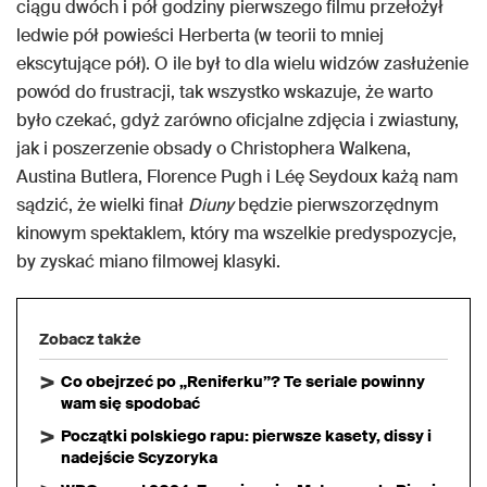
ciągu dwóch i pół godziny pierwszego filmu przełożył
ledwie pół powieści Herberta (w teorii to mniej
ekscytujące pół). O ile był to dla wielu widzów zasłużenie
powód do frustracji, tak wszystko wskazuje, że warto
było czekać, gdyż zarówno oficjalne zdjęcia i zwiastuny,
jak i poszerzenie obsady o Christophera Walkena,
Austina Butlera, Florence Pugh i Léę Seydoux każą nam
sądzić, że wielki finał
Diuny
będzie pierwszorzędnym
kinowym spektaklem, który ma wszelkie predyspozycje,
by zyskać miano filmowej klasyki.
Zobacz także
Co obejrzeć po „Reniferku”? Te seriale powinny
wam się spodobać
Początki polskiego rapu: pierwsze kasety, dissy i
nadejście Scyzoryka