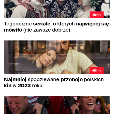
#filmy
Tegoroczne
seriale
, o których
najwięcej
się
mówiło
(nie zawsze dobrze)
#filmy
Najmniej
spodziewane
przeboje
polskich
kin
w
2023
roku