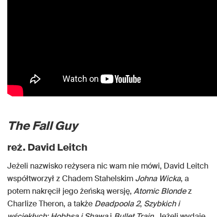
The Fall Guy
reż. David Leitch
Jeżeli nazwisko reżysera nic wam nie mówi, David Leitch
współtworzył z Chadem Stahelskim
Johna Wicka
, a
potem nakręcił jego żeńską wersję,
Atomic Blonde
z
Charlize Theron, a także
Deadpoola 2
,
Szybkich i
wściekłych: Hobbsa i Shawa
i
Bullet Train
. Jeżeli wydaje