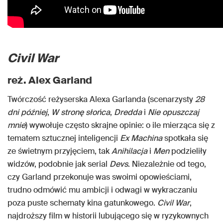
Civil War
reż. Alex Garland
Twórczość reżyserska Alexa Garlanda (scenarzysty
28
dni później
,
W stronę słońca
,
Dredda
i
Nie opuszczaj
mnie
) wywołuje często skrajne opinie: o ile mierząca się z
tematem sztucznej inteligencji
Ex Machina
spotkała się
ze świetnym przyjęciem, tak
Anihilacja
i
Men
podzieliły
widzów, podobnie jak serial
Devs
. Niezależnie od tego,
czy Garland przekonuje was swoimi opowieściami,
trudno odmówić mu ambicji i odwagi w wykraczaniu
poza puste schematy kina gatunkowego.
Civil War
,
najdroższy film w historii lubującego się w ryzykownych