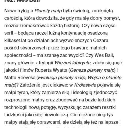
Nowa trylogia
Planety małp
była świetną, zamkniętą
całością, która dowodziła, że gdy ma się dobry pomysł,
można zremake’ować każdą historię. Czy nowa część
serii – będąca raczej luźną kontynuacją osadzoną
kilkaset lat po działaniach wyzwoleńczych Cezara
pośród stworzonych przez jego brawurę małpich
społeczności – ma szansę zachwycić? Czy Wes Ball,
znany głównie z trylogii
Więzień labiryntu
, zdoła sięgnąć
jakości filmów Ruperta Wyatta (
Geneza planety małp
) i
Matta Reevesa (
Ewolucja planety małp
,
Wojna o planetę
małp
)? Założenie jest ciekawe: w
Królestwie
pojawia się
małpi tyran, który zamierza siłą i ideologią zjednoczyć
rozproszone małpy oraz zbudować na bazie ludzkich
technologii nową potęgę, wyzyskując zarazem resztki
ludzkości jako siłę niewolniczą. Ciemiężone niegdyś
małpy stają się oprawcami, ale dzielą się też na lepsze i