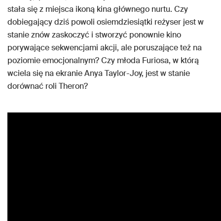
stała się z miejsca ikoną kina głównego nurtu. Czy
dobiegający dziś powoli osiemdziesiątki reżyser jest w
stanie znów zaskoczyć i stworzyć ponownie kino
porywające sekwencjami akcji, ale poruszające też na
poziomie emocjonalnym? Czy młoda Furiosa, w którą
wciela się na ekranie Anya Taylor-Joy, jest w stanie
dorównać roli Theron?