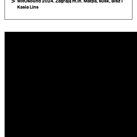
WROsound 2024. Zagrają m.in. Małpa, susk, Bisz i
Kasia Lins