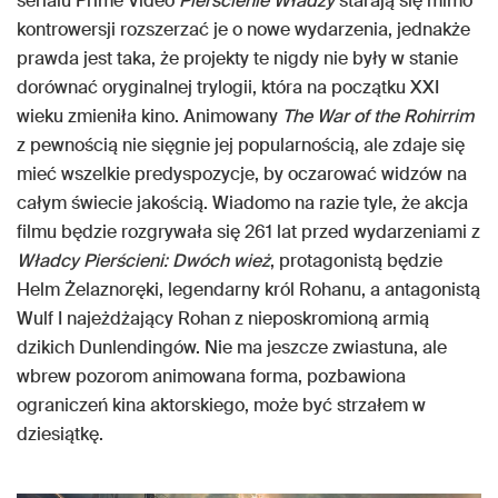
serialu Prime Video
Pierścienie Władzy
starają się mimo
kontrowersji rozszerzać je o nowe wydarzenia, jednakże
prawda jest taka, że projekty te nigdy nie były w stanie
dorównać oryginalnej trylogii, która na początku XXI
wieku zmieniła kino. Animowany
The War of the Rohirrim
z pewnością nie sięgnie jej popularnością, ale zdaje się
mieć wszelkie predyspozycje, by oczarować widzów na
całym świecie jakością. Wiadomo na razie tyle, że akcja
filmu będzie rozgrywała się 261 lat przed wydarzeniami z
Władcy Pierścieni:
Dwóch wież
, protagonistą będzie
Helm Żelaznoręki, legendarny król Rohanu, a antagonistą
Wulf I najeżdżający Rohan z nieposkromioną armią
dzikich Dunlendingów. Nie ma jeszcze zwiastuna, ale
wbrew pozorom animowana forma, pozbawiona
ograniczeń kina aktorskiego, może być strzałem w
dziesiątkę.