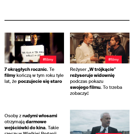
#filmy
#filmy
7 okrągłych rocznic
. Te
Reżyser „
W trójkącie
”
filmy
kończą w tym roku tyle
reżyseruje widownię
lat, że
poczujecie się staro
podczas pokazu
swojego filmu
. To trzeba
zobaczyć
#filmy
Osoby z
rudymi włosami
otrzymają
darmowe
wejściówki do kina
. Takie
rzeczy w Wielkiej Brytanii