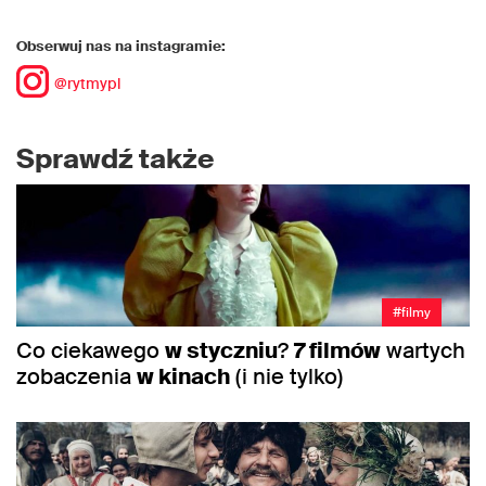
Obserwuj nas na instagramie:
@rytmypl
Sprawdź także
#filmy
Co ciekawego
w styczniu
?
7 filmów
wartych
zobaczenia
w kinach
(i nie tylko)