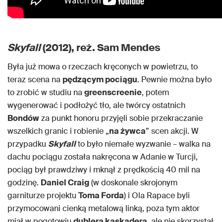
Skyfall
(2012), reż. Sam Mendes
Była już mowa o rzeczach kręconych w powietrzu, to
teraz scena na
pędzącym pociągu
. Pewnie można było
to zrobić w studiu na
greenscreenie
, potem
wygenerować i podłożyć tło, ale twórcy ostatnich
Bondów
za punkt honoru przyjęli sobie przekraczanie
wszelkich granic i robienie „
na żywca
” scen akcji. W
przypadku
Skyfall
to było niemałe wyzwanie – walka na
dachu pociągu została nakręcona w Adanie w Turcji,
pociąg był prawdziwy i mknął z prędkością 40 mil na
godzinę.
Daniel Craig
(w doskonale skrojonym
garniturze projektu
Toma Forda
) i Ola Rapace byli
przymocowani cienką metalową linką, poza tym aktor
miał w pogotowiu
dublera kaskadera
, ale nie skorzystał