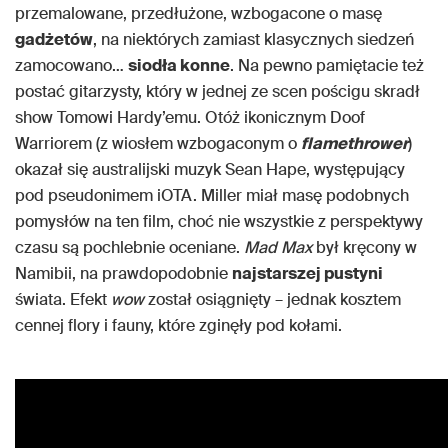
przemalowane, przedłużone, wzbogacone o masę
gadżetów
, na niektórych zamiast klasycznych siedzeń
zamocowano…
siodła konne
. Na pewno pamiętacie też
postać gitarzysty, który w jednej ze scen pościgu skradł
show Tomowi Hardy’emu. Otóż ikonicznym Doof
Warriorem (z wiosłem wzbogaconym o
flamethrower
)
okazał się australijski muzyk Sean Hape, występujący
pod pseudonimem iOTA. Miller miał masę podobnych
pomysłów na ten film, choć nie wszystkie z perspektywy
czasu są pochlebnie oceniane.
Mad Max
był kręcony w
Namibii, na prawdopodobnie
najstarszej pustyni
świata. Efekt
wow
został osiągnięty – jednak kosztem
cennej flory i fauny, które zginęły pod kołami.