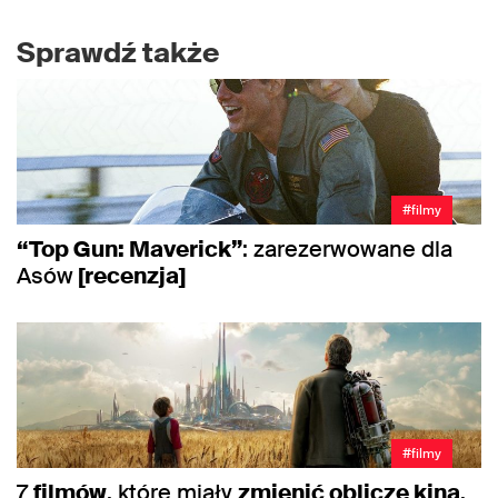
Sprawdź także
#filmy
“Top Gun: Maverick”
: zarezerwowane dla
Asów
[recenzja]
#filmy
7
filmów
, które miały
zmienić oblicze kina
.