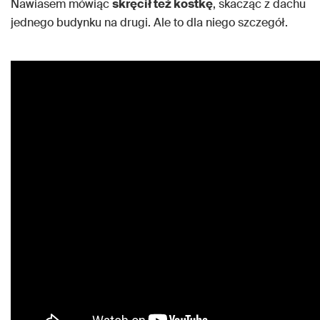
Nawiasem mówiąc
skręcił też kostkę
, skacząc z dachu
jednego budynku na drugi. Ale to dla niego szczegół.