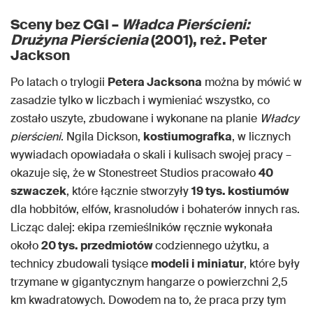
Sceny bez CGI –
Władca Pierścieni:
Drużyna Pierścienia
(2001), reż. Peter
Jackson
Po latach o trylogii
Petera Jacksona
można by mówić w
zasadzie tylko w liczbach i wymieniać wszystko, co
zostało uszyte, zbudowane i wykonane na planie
Władcy
pierścieni
. Ngila Dickson,
kostiumografka
, w licznych
wywiadach opowiadała o skali i kulisach swojej pracy –
okazuje się, że w Stonestreet Studios pracowało
40
szwaczek
, które łącznie stworzyły
19 tys. kostiumów
dla hobbitów, elfów, krasnoludów i bohaterów innych ras.
Licząc dalej: ekipa rzemieślników ręcznie wykonała
około
20 tys. przedmiotów
codziennego użytku, a
technicy zbudowali tysiące
modeli i miniatur
, które były
trzymane w gigantycznym hangarze o powierzchni 2,5
km kwadratowych. Dowodem na to, że praca przy tym