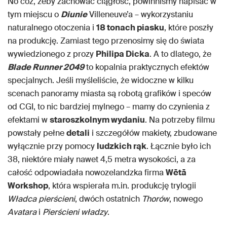
No cóż, żeby zachować ciągłość, powinniśmy napisać w
tym miejscu o
Diunie
Villeneuve’a – wykorzystaniu
naturalnego otoczenia i
18 tonach piasku
, które poszły
na produkcję. Zamiast tego przenosimy się do świata
wywiedzionego z prozy
Philipa Dicka
. A to dlatego, że
Blade Runner 2049
to kopalnia praktycznych efektów
specjalnych. Jeśli myśleliście, że widoczne w kilku
scenach panoramy miasta są robotą grafików i speców
od CGI, to nic bardziej mylnego – mamy do czynienia z
efektami w
staroszkolnym wydaniu
. Na potrzeby filmu
powstały pełne
detali
i szczegółów makiety, zbudowane
wyłącznie przy pomocy
ludzkich rąk
. Łącznie było ich
38, niektóre miały nawet 4,5 metra wysokości, a za
całość odpowiadała nowozelandzka firma
Wētā
Workshop
, która wspierała m.in. produkcję trylogii
Władca pierścieni
, dwóch ostatnich
Thorów
, nowego
Avatara
i
Pierścieni władzy
.