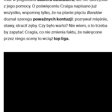
z jego pomocy. O poświęceniu Craiga napisano już
wszystko, wspomnę tylko, że na planie pięciu
Bondów
doznał szeregu
poważnych kontuzji
: pozrywał mięśnie,
stawy, stracił zęby. Czy było warto? Nie wiem, o to trzeba
by zapytać Cragia, co nie zmienia faktu, że nakręcone
przez niego sceny to wciąż
top liga
.