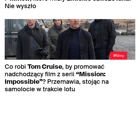
Nie wyszło
#filmy
Co robi
Tom Cruise
, by promować
nadchodzący film z serii
“Mission:
Impossible”
? Przemawia, stojąc na
samolocie w trakcie lotu