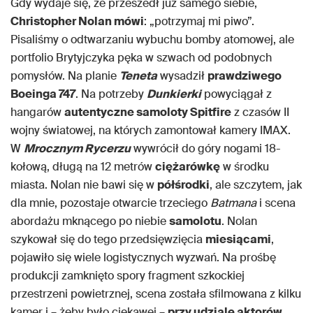
Gdy wydaje się, że przeszedł już samego siebie,
Christopher Nolan mówi
: „potrzymaj mi piwo”.
Pisaliśmy o odtwarzaniu wybuchu bomby atomowej, ale
portfolio Brytyjczyka pęka w szwach od podobnych
pomysłów. Na planie
Teneta
wysadził
prawdziwego
Boeinga 747
. Na potrzeby
Dunkierki
powyciągał z
hangarów
autentyczne samoloty Spitfire
z czasów II
wojny światowej, na których zamontował kamery IMAX.
W
Mrocznym Rycerzu
wywrócił do góry nogami 18-
kołową, długą na 12 metrów
ciężarówkę
w środku
miasta. Nolan nie bawi się w
półśrodki
, ale szczytem, jak
dla mnie, pozostaje otwarcie trzeciego
Batmana
i scena
abordażu mknącego po niebie
samolotu
. Nolan
szykował się do tego przedsięwzięcia
miesiącami
,
pojawiło się wiele logistycznych wyzwań. Na prośbę
produkcji zamknięto spory fragment szkockiej
przestrzeni powietrznej, scena została sfilmowana z kilku
kamer i – żeby było ciekawej –
przy udziale aktorów
.