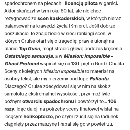
spadochronem na plecach i
licencją pilota
w garści.
Aktor skończył w tym roku 60 lat, ale nie chce
rezygnować ze
scen kaskaderskich
, w których nieraz
balansował na krawędzi życia i śmierci. Jeśli dobrze
poszukacie, to znajdziecie w sieci rankingi scen, w
których Cruise otarł się o tragedię: prawie utonął na
planie
Top Guna
, mógł stracić głowę podczas kręcenia
Ostatniego samuraja
, a w
Mission: Impossible –
Ghost Protocol
wspinał się na 130. piętro Burdż Chalifa.
Sceny z kolejnych
Mission Impossible
to materiał na
osobny tekst, ale my bierzemy pod lupę
Fallouta
.
Dlaczego? Cruise zdecydował się w nim na skok z
samolotu z ekstremalnej wysokości, przy możliwie
późnym
otwarciu spadochronu
i powtórzył to…
106
razy
. Idąc dalej: na potrzeby sceny finałowej wisiał na
lecącym
helikopterze
, po czym rzucił się na ładunek
ciągnięty przez maszynę i łapał się go w powietrzu.