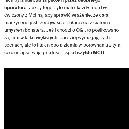
nich była sterowana pilotem przez
osobnego
operatora
. Jakby tego było mało, każdy ruch był
ćwiczony z Moliną, aby sprawić wrażenie, że cała
maszyneria jest rzeczywiście połączona z ciałem i
umysłem bohatera. Jeśli chodzi o
CGI
, to posiłkowano
się nim w kilku większych, bardziej wymagających
scenach, ale to i tak niebo a ziemia w porównaniu z tym,
co dzisiaj serwują produkcje spod
szyldu MCU
.