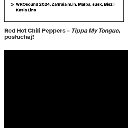
WROsound 2024. Zagrają m.in. Małpa, susk, Bisz i
Kasia Lins
Red Hot Chili Peppers –
Tippa My Tongue
,
posłuchaj!