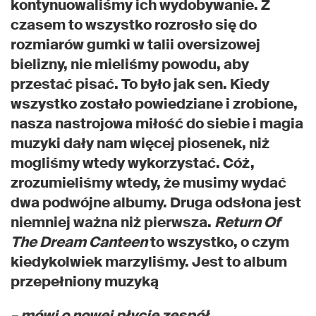
kontynuowaliśmy ich wydobywanie. Z
czasem to wszystko rozrosło się do
rozmiarów gumki w talii oversizowej
bielizny, nie mieliśmy powodu, aby
przestać pisać. To było jak sen. Kiedy
wszystko zostało powiedziane i zrobione,
nasza nastrojowa miłość do siebie i magia
muzyki dały nam więcej piosenek, niż
mogliśmy wtedy wykorzystać. Cóż,
zrozumieliśmy wtedy, że musimy wydać
dwa podwójne albumy. Druga odsłona jest
niemniej ważna niż pierwsza.
Return Of
The Dream Canteen
to wszystko, o czym
kiedykolwiek marzyliśmy. Jest to album
przepełniony muzyką
– mówi o nowej płycie zespół.