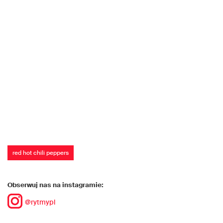
red hot chili peppers
Obserwuj nas na instagramie:
@rytmypl