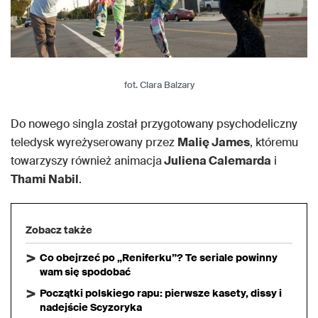
fot. Clara Balzary
Do nowego singla został przygotowany psychodeliczny
teledysk wyreżyserowany przez
Malię James
, któremu
towarzyszy również animacja
Juliena Calemarda
i
Thami Nabil
.
Zobacz także
Co obejrzeć po „Reniferku”? Te seriale powinny
wam się spodobać
Początki polskiego rapu: pierwsze kasety, dissy i
nadejście Scyzoryka