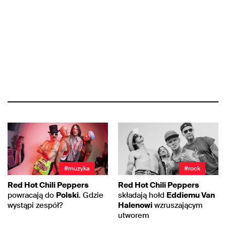
#muzyka
#rock
Red Hot Chili Peppers
Red Hot Chili Peppers
powracają do
Polski
. Gdzie
składają hołd
Eddiemu Van
wystąpi zespół?
Halenowi
wzruszającym
utworem