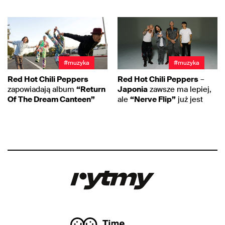
#muzyka
#muzyka
Red Hot Chili Peppers
Red Hot Chili Peppers
–
zapowiadają album
“Return
Japonia
zawsze ma lepiej,
Of The Dream Canteen”
ale
“Nerve Flip”
już jest