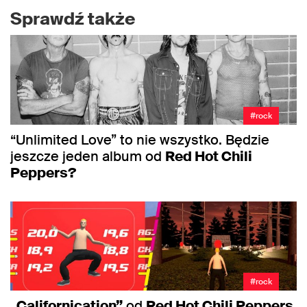
Sprawdź także
#rock
“Unlimited Love” to nie wszystko. Będzie
jeszcze jeden album od
Red Hot Chili
Peppers?
#rock
„Californication”
od
Red Hot Chili Peppers