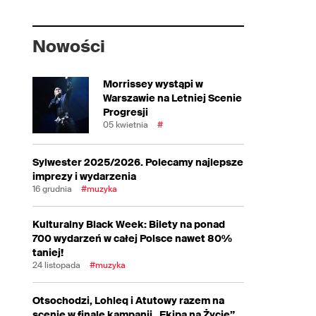
Nowości
Morrissey wystąpi w
Warszawie na Letniej Scenie
Progresji
05 kwietnia
#
Sylwester 2025/2026. Polecamy najlepsze
imprezy i wydarzenia
16 grudnia
#muzyka
Kulturalny Black Week: Bilety na ponad
700 wydarzeń w całej Polsce nawet 80%
taniej!
24 listopada
#muzyka
Otsochodzi, Lohleq i Atutowy razem na
scenie w finale kampanii „Ekipa na Życie”