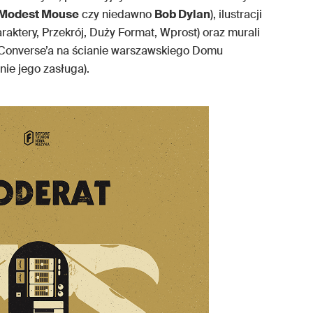
Modest Mouse
czy niedawno
Bob Dylan
), ilustracji
ktery, Przekrój, Duży Format, Wprost) oraz murali
 Converse’a na ścianie warszawskiego Domu
ie jego zasługa).