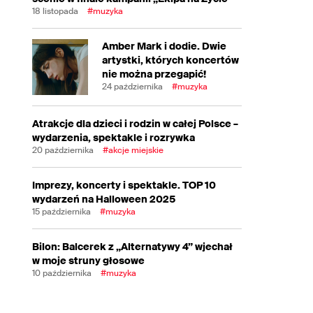
18 listopada
#muzyka
Amber Mark i dodie. Dwie
artystki, których koncertów
nie można przegapić!
24 października
#muzyka
Atrakcje dla dzieci i rodzin w całej Polsce –
wydarzenia, spektakle i rozrywka
20 października
#akcje miejskie
Imprezy, koncerty i spektakle. TOP 10
wydarzeń na Halloween 2025
15 października
#muzyka
Bilon: Balcerek z „Alternatywy 4” wjechał
w moje struny głosowe
10 października
#muzyka