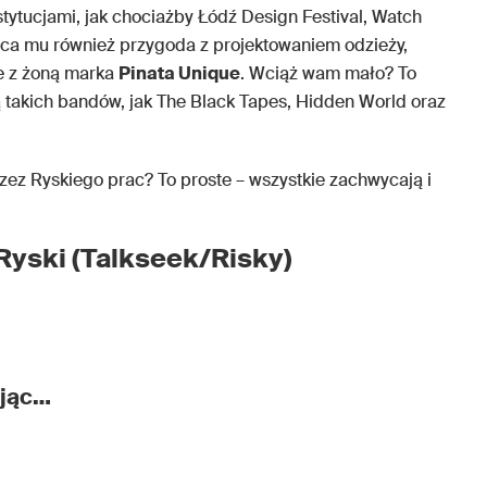
stytucjami, jak chociażby Łódź Design Festival, Watch
obca mu również przygoda z projektowaniem odzieży,
e z żoną marka
Pinata Unique
. Wciąż wam mało? To
tą takich bandów, jak The Black Tapes, Hidden World oraz
zez Ryskiego prac? To proste – wszystkie zachwycają i
Ryski (Talkseek/Risky)
ując…