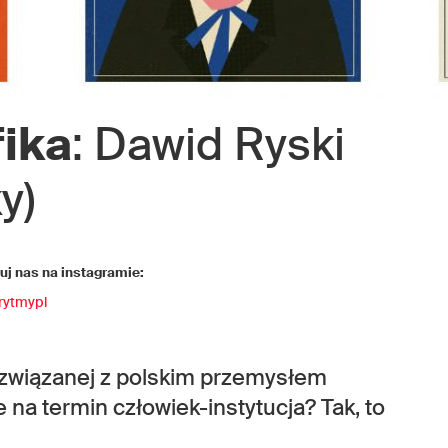
fika
: Dawid Ryski
y)
j nas na instagramie:
rytmypl
i związanej z polskim przemysłem
a termin człowiek-instytucja? Tak, to