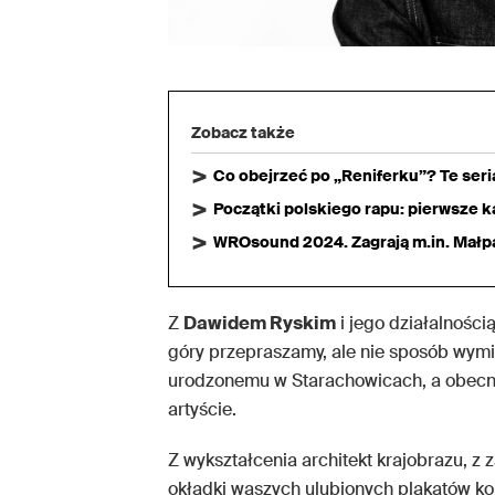
Zobacz także
Co obejrzeć po „Reniferku”? Te ser
Początki polskiego rapu: pierwsze ka
WROsound 2024. Zagrają m.in. Małpa,
Z
Dawidem Ryskim
i jego działalnośc
góry przepraszamy, ale nie sposób wymi
urodzonemu w Starachowicach, a obec
artyście.
Z wykształcenia architekt krajobrazu, z 
okładki waszych ulubionych plakatów k