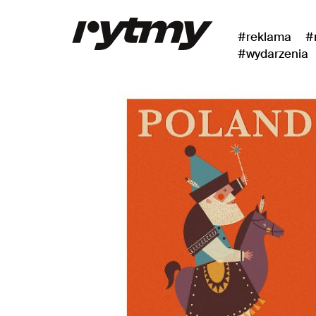
#reklama
#
#wydarzenia