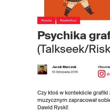
#sztuka
#popkultura
Psychika gra
(Talkseek/Risk
Jacek Marczuk
Obserwu
10 listopada 2016
@
Czy ktoś w kontekście grafik
muzycznym zapracował sobie n
Dawid Ryski!