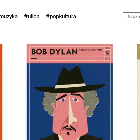
muzyka
#ulica
#popkultura