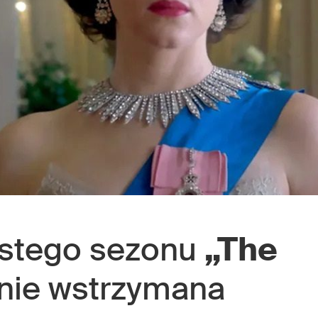
óstego sezonu
„The
nie wstrzymana