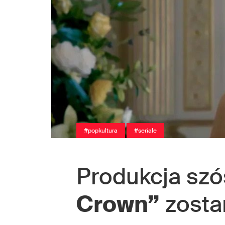
#popkultura
#seriale
Produkcja sz
Crown”
zosta