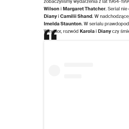
zobaczyliśmy wydarzenia z lat 1964-1990,
Wilson
i
Margaret Thatcher
. Serial ni
Diany
i
Camilii Shand
. W nadchodzącej
Imelda Staunton
. W serialu prawdopod
Windsor, rozwód
Karola
i
Diany
czy śmie