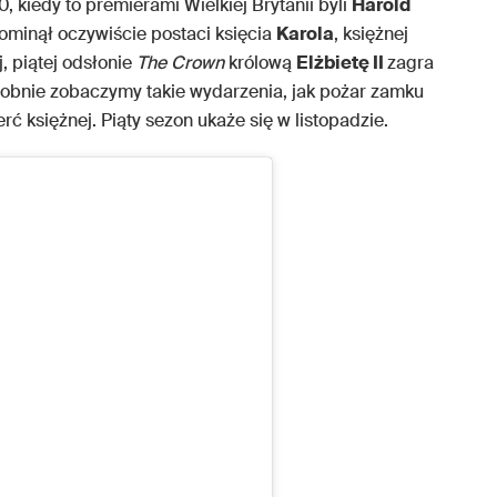
 kiedy to premierami Wielkiej Brytanii byli
Harold
e ominął oczywiście postaci księcia
Karola
, księżnej
, piątej odsłonie
The Crown
królową
Elżbietę II
zagra
obnie zobaczymy takie wydarzenia, jak pożar zamku
rć księżnej. Piąty sezon ukaże się w listopadzie.