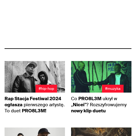
#hip-hop
#muzyka
Rap Stacja Festiwal 2024
Co
PRO8L3M
ukrył w
ogłasza
pierwszego artystę.
„
Nicei
”? Rozszyfrowujemy
To duet
PRO8L3M!
nowy klip duetu