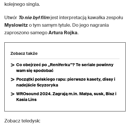
kolejnego singla.
Utwór
To nie był film
jest interpretacją kawałka zespołu
Myslowitz
o tym samym tytule. Do jego nagrania
zaproszono samego
Artura Rojka
.
Zobacz także
Co obejrzeć po „Reniferku”? Te seriale powinny
wam się spodobać
Początki polskiego rapu: pierwsze kasety, dissy i
nadejście Scyzoryka
WROsound 2024. Zagrają m.in. Małpa, susk, Bisz i
Kasia Lins
Zobacz teledysk: