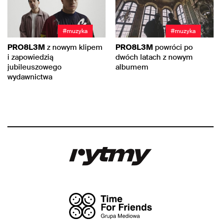
#muzyka
#muzyka
PRO8L3M
z nowym klipem
PRO8L3M
powróci po
i zapowiedzią
dwóch latach z nowym
jubileuszowego
albumem
wydawnictwa