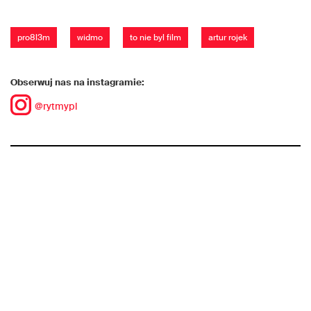
pro8l3m
widmo
to nie byl film
artur rojek
Obserwuj nas na instagramie:
@rytmypl