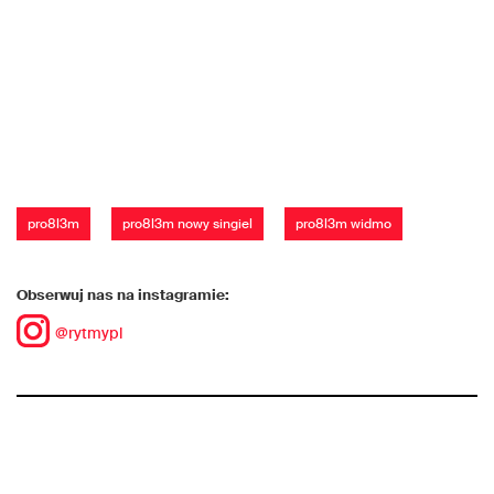
pro8l3m
pro8l3m nowy singiel
pro8l3m widmo
Obserwuj nas na instagramie:
@rytmypl