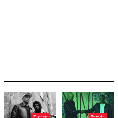
#hip-hop
#muzyka