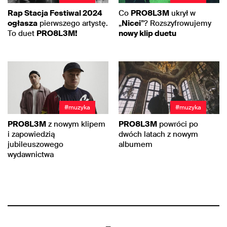
Rap Stacja Festiwal 2024
Co
PRO8L3M
ukrył w
ogłasza
pierwszego artystę.
„
Nicei
”? Rozszyfrowujemy
To duet
PRO8L3M!
nowy klip duetu
#muzyka
#muzyka
PRO8L3M
z nowym klipem
PRO8L3M
powróci po
i zapowiedzią
dwóch latach z nowym
jubileuszowego
albumem
wydawnictwa