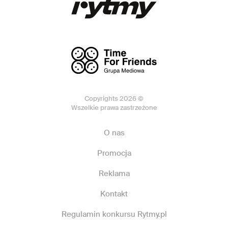
Copyrights 2026 ©
Wszelkie prawa zastrzeżone
O nas
Promocja
Reklama
Kontakt
Regulamin konkursu Rytmy.pl