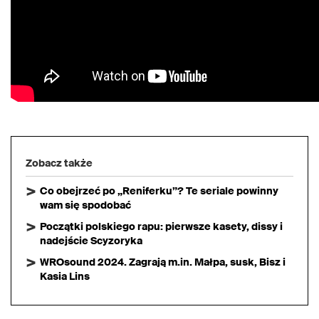
Zobacz także
Co obejrzeć po „Reniferku”? Te seriale powinny
wam się spodobać
Początki polskiego rapu: pierwsze kasety, dissy i
nadejście Scyzoryka
WROsound 2024. Zagrają m.in. Małpa, susk, Bisz i
Kasia Lins