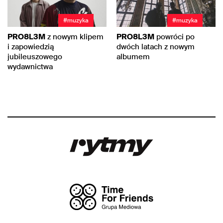
#muzyka
#muzyka
PRO8L3M
z nowym klipem
PRO8L3M
powróci po
i zapowiedzią
dwóch latach z nowym
jubileuszowego
albumem
wydawnictwa