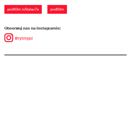
pro8l3m in5talac7a
pro8l3m
Obserwuj nas na instagramie:
@rytmypl