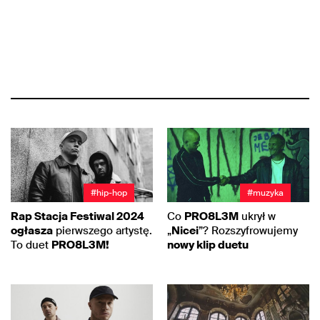
#hip-hop
#muzyka
Rap Stacja Festiwal 2024
Co
PRO8L3M
ukrył w
ogłasza
pierwszego artystę.
„
Nicei
”? Rozszyfrowujemy
To duet
PRO8L3M!
nowy klip duetu