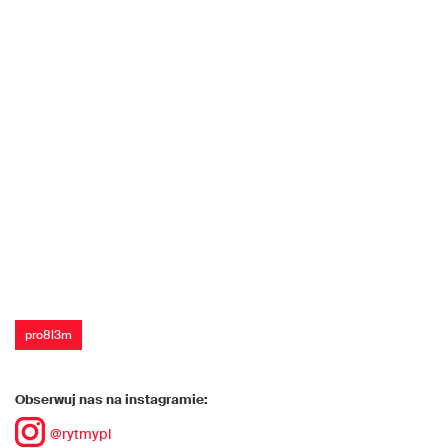
pro8l3m
Obserwuj nas na instagramie:
@rytmypl