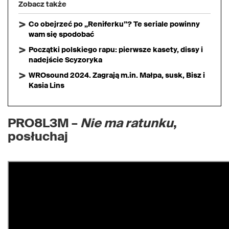
Zobacz także
Co obejrzeć po „Reniferku”? Te seriale powinny
wam się spodobać
Początki polskiego rapu: pierwsze kasety, dissy i
nadejście Scyzoryka
WROsound 2024. Zagrają m.in. Małpa, susk, Bisz i
Kasia Lins
PRO8L3M –
Nie ma ratunku
,
posłuchaj