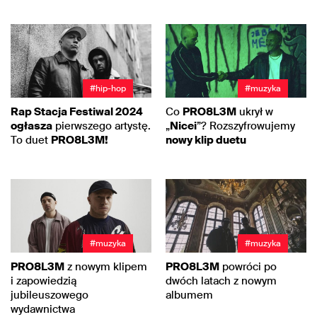
#hip-hop
#muzyka
Rap Stacja Festiwal 2024
Co
PRO8L3M
ukrył w
ogłasza
pierwszego artystę.
„
Nicei
”? Rozszyfrowujemy
To duet
PRO8L3M!
nowy klip duetu
#muzyka
#muzyka
PRO8L3M
z nowym klipem
PRO8L3M
powróci po
i zapowiedzią
dwóch latach z nowym
jubileuszowego
albumem
wydawnictwa