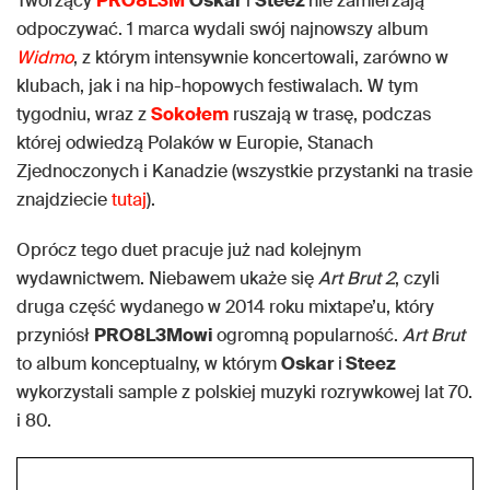
Tworzący
PRO8L3M
Oskar
i
Steez
nie zamierzają
odpoczywać. 1 marca wydali swój najnowszy album
Widmo
, z którym intensywnie koncertowali, zarówno w
klubach, jak i na hip-hopowych festiwalach. W tym
tygodniu, wraz z
Sokołem
ruszają w trasę, podczas
której odwiedzą Polaków w Europie, Stanach
Zjednoczonych i Kanadzie (wszystkie przystanki na trasie
znajdziecie
tutaj
).
Oprócz tego duet pracuje już nad kolejnym
wydawnictwem. Niebawem ukaże się
Art Brut 2
, czyli
druga część wydanego w 2014 roku mixtape’u, który
przyniósł
PRO8L3Mowi
ogromną popularność.
Art Brut
to album konceptualny, w którym
Oskar
i
Steez
wykorzystali sample z polskiej muzyki rozrywkowej lat 70.
i 80.