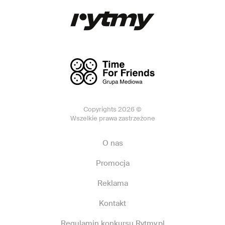
Copyrights 2026 ©
Wszelkie prawa zastrzeżone
O nas
Promocja
Reklama
Kontakt
Regulamin konkursu Rytmy.pl