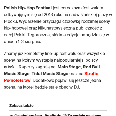
Polish Hip-Hop Festival
jest corocznym festiwalem
odbywającym się od 2013 roku na nadwiślańskiej plaży w
Płocku. Wydarzenie przyciąga czołówkę rodzimej sceny
hip-hopowej oraz kilkunastotysięczną publiczność z
całej Polski. Tegoroczna, siódma edycja odbędzie się w
dniach 1-3 sierpnia.
Znamy już kompletny line-up festiwalu oraz wszystkie
sceny, na którym wystąpią najpopularniejsi polscy
artyści. Raperzy zagrają na:
Main Stage
,
Red Bull
Music Stage
,
Tidal Music Stage
oraz na
Strefie
Pełnolets’ów
. Dodatkowo pojawi się jeszcze jedna
scena, na której będzie stale obecny DJ.
Zobacz także
Co obejrzeć po „Reniferku”? Te seriale powinny