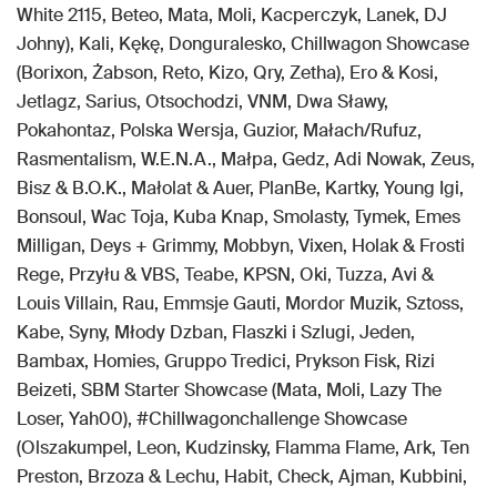
White 2115, Beteo, Mata, Moli, Kacperczyk, Lanek, DJ
Johny), Kali, Kękę, Donguralesko, Chillwagon Showcase
(Borixon, Żabson, Reto, Kizo, Qry, Zetha), Ero & Kosi,
Jetlagz, Sarius, Otsochodzi, VNM, Dwa Sławy,
Pokahontaz, Polska Wersja, Guzior, Małach/Rufuz,
Rasmentalism, W.E.N.A., Małpa, Gedz, Adi Nowak, Zeus,
Bisz & B.O.K., Małolat & Auer, PlanBe, Kartky, Young Igi,
Bonsoul, Wac Toja, Kuba Knap, Smolasty, Tymek, Emes
Milligan, Deys + Grimmy, Mobbyn, Vixen, Holak & Frosti
Rege, Przyłu & VBS, Teabe, KPSN, Oki, Tuzza, Avi &
Louis Villain, Rau, Emmsje Gauti, Mordor Muzik, Sztoss,
Kabe, Syny, Młody Dzban, Flaszki i Szlugi, Jeden,
Bambax, Homies, Gruppo Tredici, Prykson Fisk, Rizi
Beizeti, SBM Starter Showcase (Mata, Moli, Lazy The
Loser, Yah00), #Chillwagonchallenge Showcase
(Olszakumpel, Leon, Kudzinsky, Flamma Flame, Ark, Ten
Preston, Brzoza & Lechu, Habit, Check, Ajman, Kubbini,