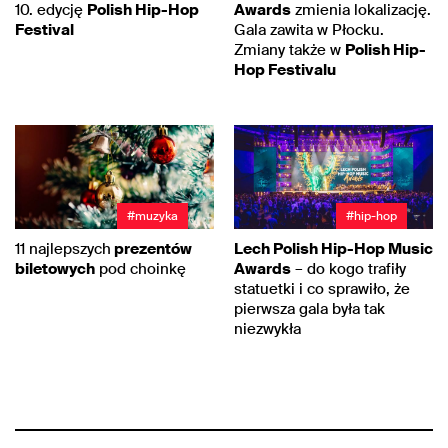
10. edycję
Polish Hip-Hop
Awards
zmienia lokalizację.
Festival
Gala zawita w Płocku.
Zmiany także w
Polish Hip-
Hop Festivalu
#muzyka
#hip-hop
11 najlepszych
prezentów
Lech Polish Hip-Hop Music
biletowych
pod choinkę
Awards
– do kogo trafiły
statuetki i co sprawiło, że
pierwsza gala była tak
niezwykła