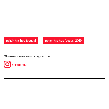
polish hip-hop festival
polish hip hop festival 2019
Obserwuj nas na instagramie:
@rytmypl