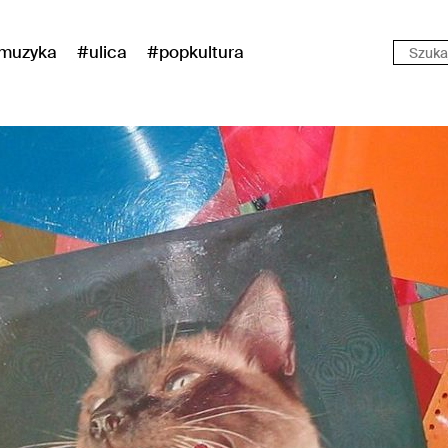
muzyka
#ulica
#popkultura