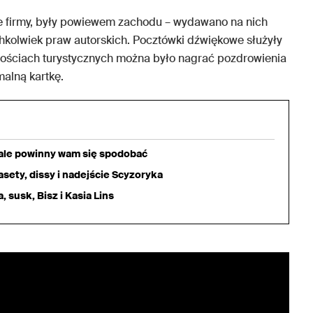
ne firmy, były powiewem zachodu – wydawano na nich
hkolwiek praw autorskich. Pocztówki dźwiękowe służyły
wościach turystycznych można było nagrać pozdrowienia
malną kartkę.
iale powinny wam się spodobać
sety, dissy i nadejście Scyzoryka
 susk, Bisz i Kasia Lins