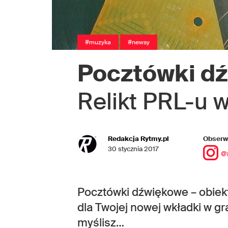
#muzyka
#newsy
Pocztówki dź
Relikt PRL-u 
Redakcja Rytmy.pl
Obserwu
30 stycznia 2017
@
Pocztówki dźwiękowe – obiekt
dla Twojej nowej wkładki w gra
myślisz…