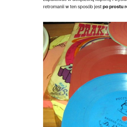
retromanii w ten sposób jest
po prostu 