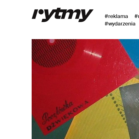
#reklama
#
#wydarzenia