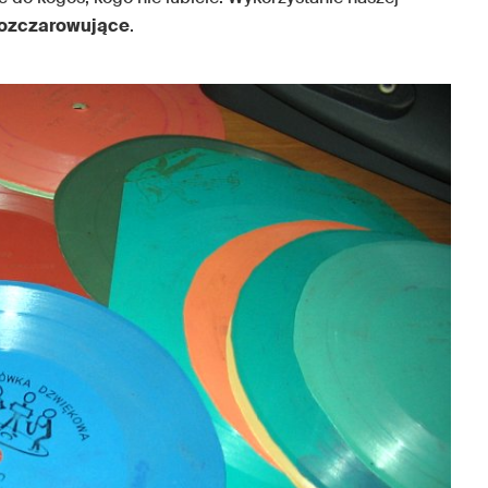
rozczarowujące
.