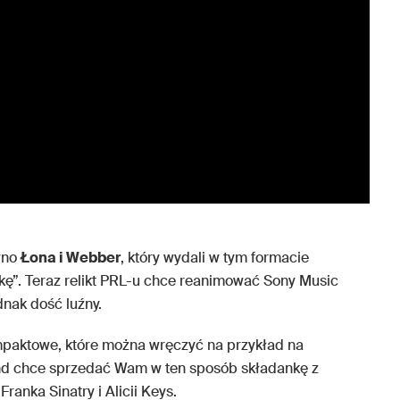
wno
Łona i Webber
, który wydali w tym formacie
wkę”. Teraz relikt PRL-u chce reanimować Sony Music
dnak dość luźny.
mpaktowe, które można wręczyć na przykład na
nd chce sprzedać Wam w ten sposób składankę z
anka Sinatry i Alicii Keys.