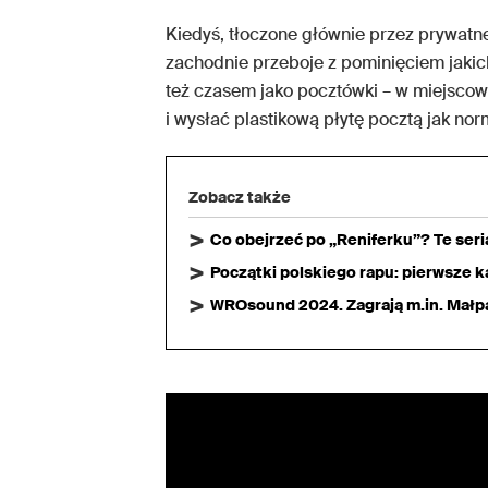
Kiedyś, tłoczone głównie przez prywat
zachodnie przeboje z pominięciem jakic
też czasem jako pocztówki – w miejsco
i wysłać plastikową płytę pocztą jak nor
Zobacz także
Co obejrzeć po „Reniferku”? Te ser
Początki polskiego rapu: pierwsze ka
WROsound 2024. Zagrają m.in. Małpa,