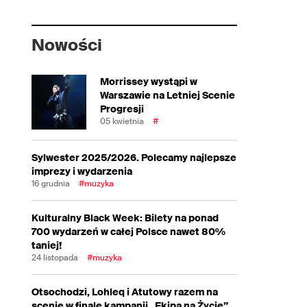
Nowości
Morrissey wystąpi w
Warszawie na Letniej Scenie
Progresji
05 kwietnia
#
Sylwester 2025/2026. Polecamy najlepsze
imprezy i wydarzenia
16 grudnia
#muzyka
Kulturalny Black Week: Bilety na ponad
700 wydarzeń w całej Polsce nawet 80%
taniej!
24 listopada
#muzyka
Otsochodzi, Lohleq i Atutowy razem na
scenie w finale kampanii „Ekipa na Życie”