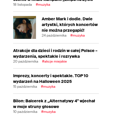
18 listopada
#muzyka
Amber Mark i dodie. Dwie
artystki, których koncertów
nie można przegapić!
24 października
#muzyka
Atrakcje dla dzieci i rodzin w całej Polsce –
wydarzenia, spektakle i rozrywka
20 października
#akcje miejskie
Imprezy, koncerty i spektakle. TOP 10
wydarzeń na Halloween 2025
15 października
#muzyka
Bilon: Balcerek z „Alternatywy 4” wjechał
w moje struny głosowe
10 października
#muzyka