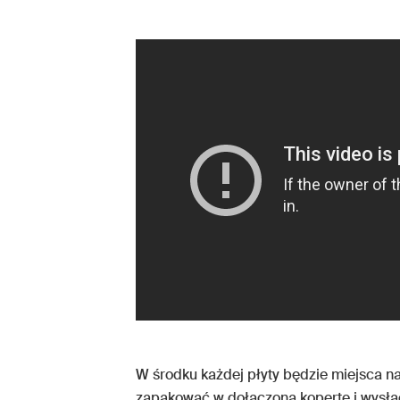
W środku każdej płyty będzie miejsca n
zapakować w dołączoną kopertę i wysłać