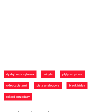
dystrybucja cyfrowa
winyle
płyty winylowe
sklep z płytami
płyta analogowa
black friday
rekord sprzedaży