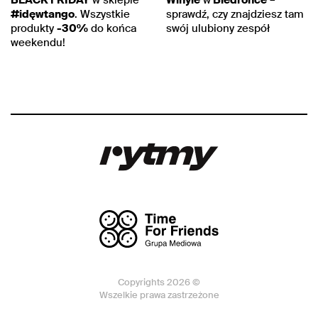
BLACK FRIDAY
w sklepie
Winyle
w
Biedronce
–
#idęwtango
. Wszystkie
sprawdź, czy znajdziesz tam
produkty
-30%
do końca
swój ulubiony zespół
weekendu!
Copyrights 2026 ©
Wszelkie prawa zastrzeżone