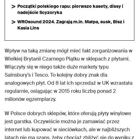
Początki polskiego rapu: pierwsze kasety, dissy i
nadejście Scyzoryka
WROsound 2024. Zagrają m.in. Małpa, susk, Bisz i
Kasia Lins
Wpływ na taką zmianę mógł mieć fakt zorganizowania w
Wielkiej Brytanii Czarnego Piątku w sklepach z płytami.
Włączyły się w niego także duże markety typu
Sainsbury’s i Tesco. To kolejny dobry znak dla
analogowych płyt. Od 8 lat ich sprzedaż w UK wzrastała
regularnie, osiągając w 2015 roku liczbę ponad 2
milionów egzemplarzy.
W Polsce dobrych sklepów, które oferują płyty winylowe
jest garstka. Oczywiście można je zamawiać przez
internet lub kupować w sieciówkach, ale w najbliższych
latach nie ma szans, żeby chociaż zbliżyć się do wyniku z