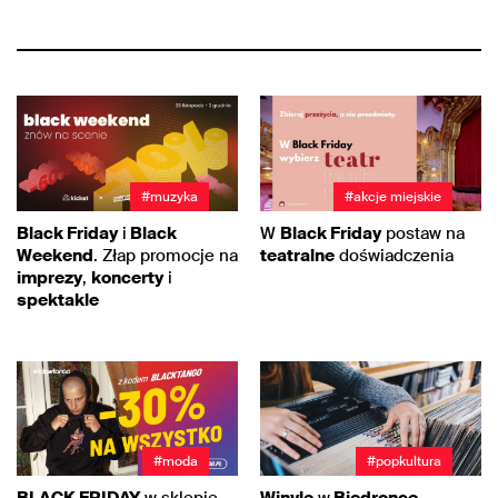
#muzyka
#akcje miejskie
Black Friday
i
Black
W
Black Friday
postaw na
Weekend
. Złap promocje na
teatralne
doświadczenia
imprezy
,
koncerty
i
spektakle
#moda
#popkultura