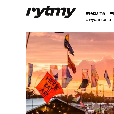
#reklama
#
#wydarzenia