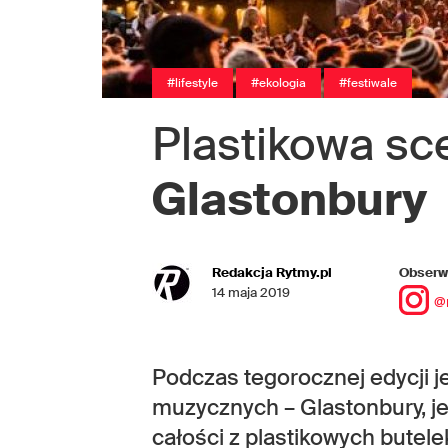
#lifestyle
#ekologia
#festiwale
Plastikowa sc
Glastonbury
Redakcja Rytmy.pl
Obserwu
14 maja 2019
@
Podczas tegorocznej edycji j
muzycznych – Glastonbury, j
całości z plastikowych butele