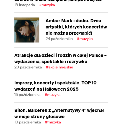
18 listopada
#muzyka
Amber Mark i dodie. Dwie
artystki, których koncertów
nie można przegapić!
24 października
#muzyka
Atrakcje dla dzieci i rodzin w całej Polsce –
wydarzenia, spektakle i rozrywka
20 października
#akcje miejskie
Imprezy, koncerty i spektakle. TOP 10
wydarzeń na Halloween 2025
15 października
#muzyka
Bilon: Balcerek z „Alternatywy 4” wjechał
w moje struny głosowe
10 października
#muzyka