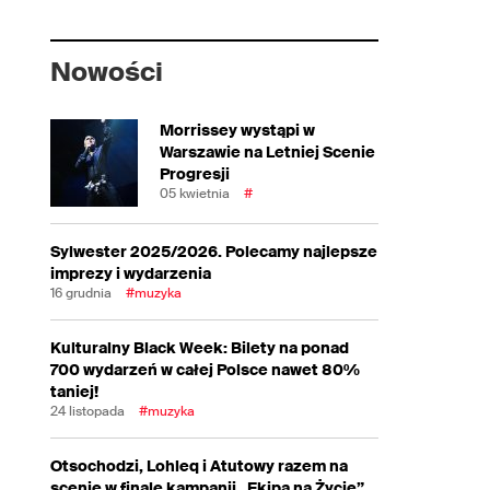
Nowości
Morrissey wystąpi w
Warszawie na Letniej Scenie
Progresji
05 kwietnia
#
Sylwester 2025/2026. Polecamy najlepsze
imprezy i wydarzenia
16 grudnia
#muzyka
Kulturalny Black Week: Bilety na ponad
700 wydarzeń w całej Polsce nawet 80%
taniej!
24 listopada
#muzyka
Otsochodzi, Lohleq i Atutowy razem na
scenie w finale kampanii „Ekipa na Życie”