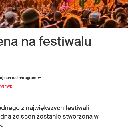
ena na festiwalu
j nas na instagramie:
rytmypl
ednego z największych festiwali
edna ze scen zostanie stworzona w
k.