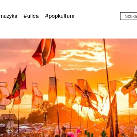
muzyka
#ulica
#popkultura