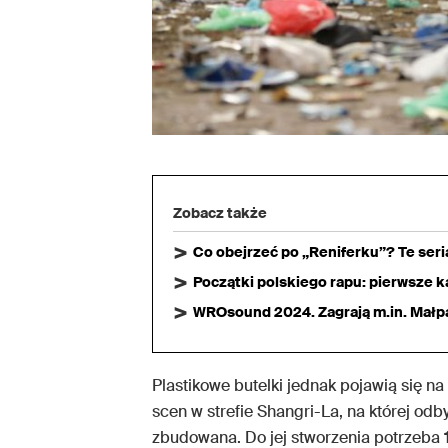
Zobacz także
Co obejrzeć po „Reniferku”? Te ser
Początki polskiego rapu: pierwsze ka
WROsound 2024. Zagrają m.in. Małpa,
Plastikowe butelki jednak pojawią się na
scen w strefie Shangri-La, na której odb
zbudowana. Do jej stworzenia potrzeba