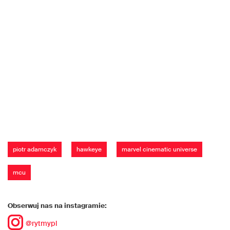
piotr adamczyk
hawkeye
marvel cinematic universe
mcu
Obserwuj nas na instagramie:
@rytmypl