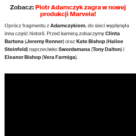
Zobacz:
Piotr Adamczyk zagra w nowej
produkcji Marvela!
Oprócz fragmentu z
Adamczykiem
, do sieci wypłynęła
inna część historii. Przed kamerą zobaczymy
Clinta
Bartona
(
Jeremy Renner
) oraz
Kate Bishop
(
Hailee
Steinfeld
) naprzeciwko
Swordsmana
(
Tony Dalton
) i
Eleanor Bishop
(
Vera Farmiga
).