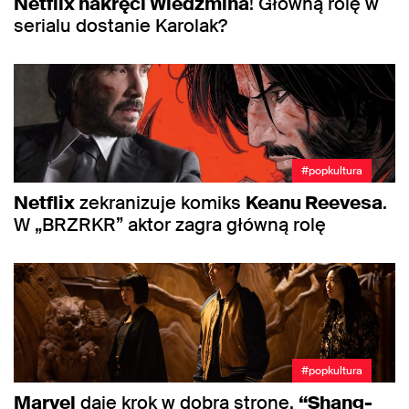
Netflix nakręci Wiedźmina
! Główną rolę w
serialu dostanie Karolak?
#popkultura
Netflix
zekranizuje komiks
Keanu Reevesa
.
W „BRZRKR” aktor zagra główną rolę
#popkultura
Marvel
daje krok w dobrą stronę.
“Shang-