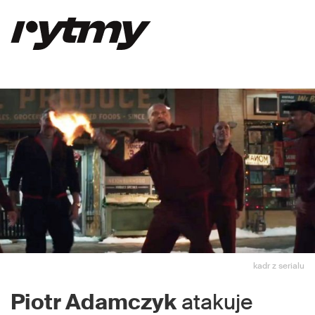
kadr z serialu
Piotr Adamczyk
atakuje