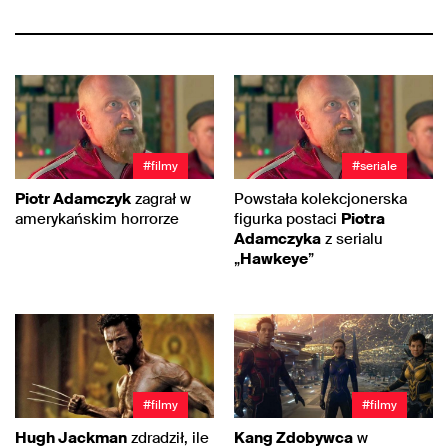
#filmy
#seriale
Piotr Adamczyk
zagrał w
Powstała kolekcjonerska
amerykańskim horrorze
figurka postaci
Piotra
Adamczyka
z serialu
„
Hawkeye
”
#filmy
#filmy
Hugh Jackman
zdradził, ile
Kang Zdobywca
w