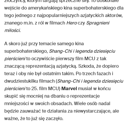
złoczyńcy, którym targają sprzeczne siły. To doskonałe
wejście do amerykańskiego kina superbohaterskiego dla
tego jednego z najpopularniejszych azjatyckich aktorów,
znanego m.in. z ról w filmach
Hero
czy
Spragnieni
miłości
.
A skoro już przy temacie samego kina
superbohaterskiego,
Shang-Chi i legenda dziesięciu
pierścieni
to oczywiście pierwszy film MCU z tak
znaczącą reprezentacją azjatycką. Szkoda, że dopiero
teraz i oby nie był ostatnim takim. Po trzech fazach i
dwudziestukilku filmach (
Shang-Chi i legenda dziesięciu
pierścieni
to 25. film MCU)
Marvel
musiał w końcu
skupić się mocniej na dbaniu o reprezentacje
mniejszości w swoich obsadach. Wiele osób nadal
będzie zauważać te działania za niewystarczające, ale
ważne, że to już się zaczęło.