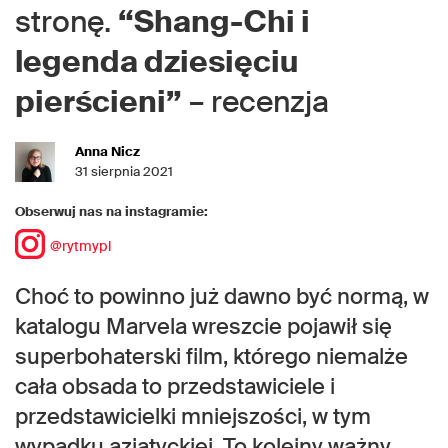
stronę.
“Shang-Chi i
legenda dziesięciu
pierścieni”
– recenzja
Anna Nicz
31 sierpnia 2021
Obserwuj nas na instagramie:
@rytmypl
Choć to powinno już dawno być normą, w
katalogu Marvela wreszcie pojawił się
superbohaterski film, którego niemalże
cała obsada to przedstawiciele i
przedstawicielki mniejszości, w tym
wypadku azjatyckiej. To kolejny ważny