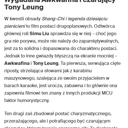
Tony Leung
W kwestii obsady
Shang-Chi i legenda dziesięciu
pierścieni
to film postaci drugoplanowych. Odtwórca
głównej roli
Simu Liu
sprawdza się w niej – choć jego
gra nie porywa, może nie należy do zapamiętywalnych,
jest za to solidna i dopasowana do charakteru postaci.
Jednak to inne gwiazdy błyszczą na ekranie mocniej –
Awkwafina
i
Tony Leung
. Ta pierwsza, serwująca cięte
riposty, strzelająca słowami jak z karabinu
maszynowego, szalejąca ze swoim przyjacielem w
barach karaoke, jest urocza, zabawna i to głównie ona
zapewnia filmowi ten znany z innych produkcji MCU
faktor humorystyczny.
Ten drugi zaś zbudował postać charyzmatycznego,
przerażającego, ale i potrafiącego być czarującym