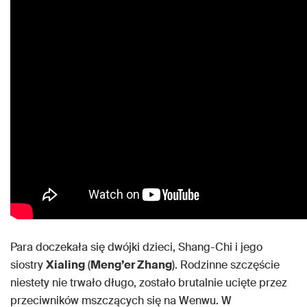
Para doczekała się dwójki dzieci, Shang-Chi i jego
siostry
Xialing
(
Meng’er Zhang
). Rodzinne szczęście
niestety nie trwało długo, zostało brutalnie ucięte przez
przeciwników mszczących się na Wenwu. W