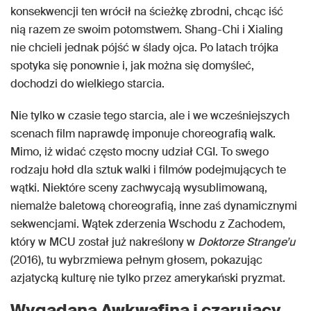
konsekwencji ten wrócił na ścieżkę zbrodni, chcąc iść
nią razem ze swoim potomstwem. Shang-Chi i Xialing
nie chcieli jednak pójść w ślady ojca. Po latach trójka
spotyka się ponownie i, jak można się domyśleć,
dochodzi do wielkiego starcia.
Nie tylko w czasie tego starcia, ale i we wcześniejszych
scenach film naprawdę imponuje choreografią walk.
Mimo, iż widać często mocny udział CGI. To swego
rodzaju hołd dla sztuk walki i filmów podejmujących te
wątki. Niektóre sceny zachwycają wysublimowaną,
niemalże baletową choreografią, inne zaś dynamicznymi
sekwencjami. Wątek zderzenia Wschodu z Zachodem,
który w MCU został już nakreślony w
Doktorze Strange’u
(2016), tu wybrzmiewa pełnym głosem, pokazując
azjatycką kulturę nie tylko przez amerykański pryzmat.
Wygadana Awkwafina i czarujący