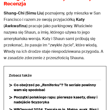
Recenzja
Shang-Chi
(
Simu Liu
) poznajemy, gdy mieszka w San
Francisco i razem ze swoją przyjaciółką
Katy
(
Awkwafina
) pracuje jako parkingowy. Właściwie
nazywa się Shaun, a imię, którego używa to jego
amerykańska wersja. Katy i Shaun sami próbują się
przekonać, że pasuje im “zwykłe życie”, które wiodą.
Wtedy na ich drodze staje niespodziewana przygoda. A
w zasadzie zderzenie z przeszłością Shauna.
Zobacz także
Co obejrzeć po „Reniferku”? Te seriale powinny
wam się spodobać
Początki polskiego rapu: pierwsze kasety, dissy i
nadejście Scyzoryka
WROsound 2024. Zagrają m.in. Małpa, susk, Bisz i