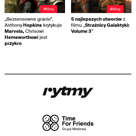
#filmy
#filmy
„Bezsensowne granie”.
5 najlepszych utworów
z
Anthony
Hopkins
krytykuje
filmu „
Strażnicy Galaktyki:
Marvela,
Chrisowi
Volume 3
”
Hemsworthowi
jest
przykro