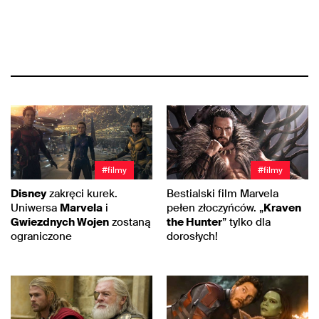
#filmy
#filmy
Disney
zakręci kurek.
Bestialski film Marvela
Uniwersa
Marvela
i
pełen złoczyńców. „
Kraven
Gwiezdnych Wojen
zostaną
the Hunter
” tylko dla
ograniczone
dorosłych!