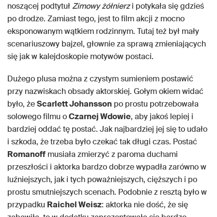
noszącej podtytuł
Zimowy żółnierz
i potykała się gdzieś
po drodze. Zamiast tego, jest to film akcji z mocno
eksponowanym wątkiem rodzinnym. Tutaj też był mały
scenariuszowy bajzel, głownie za sprawą zmieniających
się jak w kalejdoskopie motywów postaci.
Dużego plusa można z czystym sumieniem postawić
przy nazwiskach obsady aktorskiej. Gołym okiem widać
było, że
Scarlett Johansson
po prostu potrzebowała
solowego filmu o
Czarnej Wdowie
, aby jakoś lepiej i
bardziej oddać tę postać. Jak najbardziej jej się to udało
i szkoda, że trzeba było czekać tak długi czas. Postać
Romanoff
musiała zmierzyć z paroma duchami
przeszłości i aktorka bardzo dobrze wypadła zarówno w
luźniejszych, jak i tych poważniejszych, cięższych i po
prostu smutniejszych scenach. Podobnie z resztą było w
przypadku
Raichel Weisz
: aktorka nie dość, że się