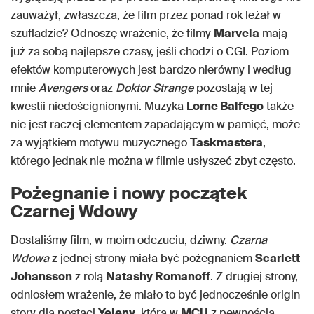
zauważył, zwłaszcza, że film przez ponad rok leżał w
szufladzie? Odnoszę wrażenie, że filmy
Marvela
mają
już za sobą najlepsze czasy, jeśli chodzi o CGI. Poziom
efektów komputerowych jest bardzo nierówny i według
mnie
Avengers
oraz
Doktor Strange
pozostają w tej
kwestii niedoścignionymi. Muzyka
Lorne Balfego
także
nie jest raczej elementem zapadającym w pamięć, może
za wyjątkiem motywu muzycznego
Taskmastera
,
którego jednak nie można w filmie usłyszeć zbyt często.
Pożegnanie i nowy początek
Czarnej Wdowy
Dostaliśmy film, w moim odczuciu, dziwny.
Czarna
Wdowa
z jednej strony miała być pożegnaniem
Scarlett
Johansson
z rolą
Natashy Romanoff
. Z drugiej strony,
odniosłem wrażenie, że miało to być jednocześnie origin
story dla postaci
Yeleny
, która w
MCU
z pewnością