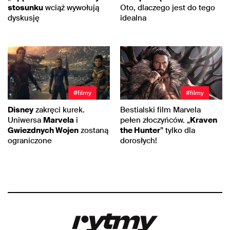
stosunku
wciąż wywołują
Oto, dlaczego jest do tego
dyskusję
idealna
#filmy
#filmy
Disney
zakręci kurek.
Bestialski film Marvela
Uniwersa
Marvela
i
pełen złoczyńców. „
Kraven
Gwiezdnych Wojen
zostaną
the Hunter
” tylko dla
ograniczone
dorosłych!