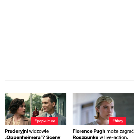
#popkultura
#filmy
Pruderyjni
widzowie
Florence Pugh
może zagrać
„
Oppenheimera
”?
Sceny
Roszpunkę
w live-action.