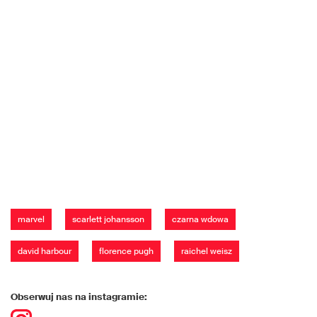
marvel
scarlett johansson
czarna wdowa
david harbour
florence pugh
raichel weisz
Obserwuj nas na instagramie: