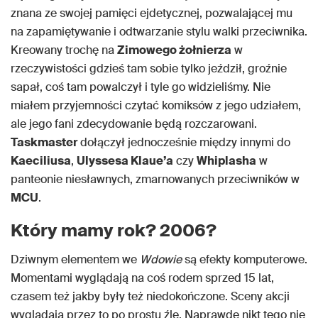
znana ze swojej pamięci ejdetycznej, pozwalającej mu
na zapamiętywanie i odtwarzanie stylu walki przeciwnika.
Kreowany trochę na
Zimowego żołnierza
w
rzeczywistości gdzieś tam sobie tylko jeździł, groźnie
sapał, coś tam powalczył i tyle go widzieliśmy. Nie
miałem przyjemności czytać komiksów z jego udziałem,
ale jego fani zdecydowanie będą rozczarowani.
Taskmaster
dołączył jednocześnie między innymi do
Kaeciliusa
,
Ulyssesa Klaue’a
czy
Whiplasha
w
panteonie niesławnych, zmarnowanych przeciwników w
MCU
.
Który mamy rok? 2006?
Dziwnym elementem we
Wdowie
są efekty komputerowe.
Momentami wyglądają na coś rodem sprzed 15 lat,
czasem też jakby były też niedokończone. Sceny akcji
wyglądają przez to po prostu źle. Naprawdę nikt tego nie