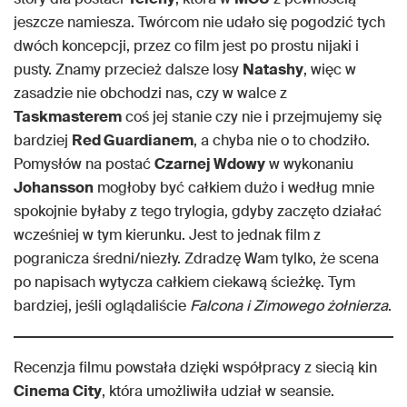
jeszcze namiesza. Twórcom nie udało się pogodzić tych
dwóch koncepcji, przez co film jest po prostu nijaki i
pusty. Znamy przecież dalsze losy
Natashy
, więc w
zasadzie nie obchodzi nas, czy w walce z
Taskmasterem
coś jej stanie czy nie i przejmujemy się
bardziej
Red Guardianem
, a chyba nie o to chodziło.
Pomysłów na postać
Czarnej Wdowy
w wykonaniu
Johansson
mogłoby być całkiem dużo i według mnie
spokojnie byłaby z tego trylogia, gdyby zaczęto działać
wcześniej w tym kierunku. Jest to jednak film z
pogranicza średni/niezły. Zdradzę Wam tylko, że scena
po napisach wytycza całkiem ciekawą ścieżkę. Tym
bardziej, jeśli oglądaliście
Falcona i Zimowego żołnierza
.
Recenzja filmu powstała dzięki współpracy z siecią kin
Cinema City
, która umożliwiła udział w seansie.