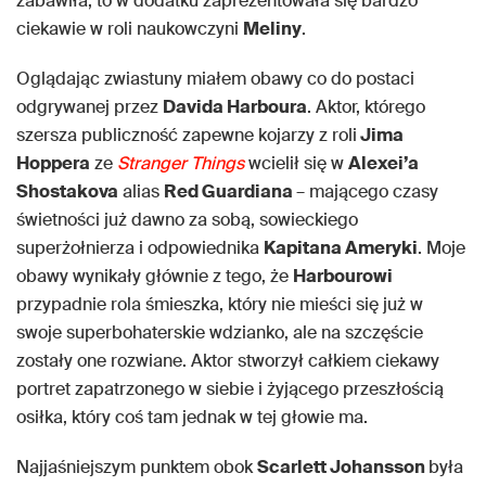
zabawiła, to w dodatku zaprezentowała się bardzo
ciekawie w roli naukowczyni
Meliny
.
Oglądając zwiastuny miałem obawy co do postaci
odgrywanej przez
Davida Harboura
. Aktor, którego
szersza publiczność zapewne kojarzy z roli
Jima
Hoppera
ze
Stranger Things
wcielił się w
Alexei’a
Shostakova
alias
Red Guardiana
– mającego czasy
świetności już dawno za sobą, sowieckiego
superżołnierza i odpowiednika
Kapitana Ameryki
. Moje
obawy wynikały głównie z tego, że
Harbourowi
przypadnie rola śmieszka, który nie mieści się już w
swoje superbohaterskie wdzianko, ale na szczęście
zostały one rozwiane. Aktor stworzył całkiem ciekawy
portret zapatrzonego w siebie i żyjącego przeszłością
osiłka, który coś tam jednak w tej głowie ma.
Najjaśniejszym punktem obok
Scarlett Johansson
była