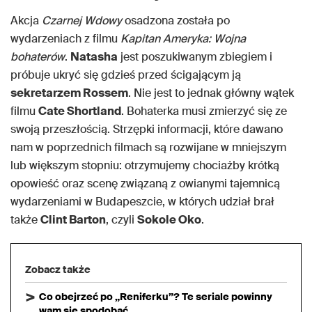
Akcja
Czarnej Wdowy
osadzona została po
wydarzeniach z filmu
Kapitan Ameryka: Wojna
bohaterów
.
Natasha
jest poszukiwanym zbiegiem i
próbuje ukryć się gdzieś przed ścigającym ją
sekretarzem Rossem
. Nie jest to jednak główny wątek
filmu
Cate Shortland
. Bohaterka musi zmierzyć się ze
swoją przeszłością. Strzępki informacji, które dawano
nam w poprzednich filmach są rozwijane w mniejszym
lub większym stopniu: otrzymujemy chociażby krótką
opowieść oraz scenę związaną z owianymi tajemnicą
wydarzeniami w Budapeszcie, w których udział brał
także
Clint Barton
, czyli
Sokole Oko
.
Zobacz także
Co obejrzeć po „Reniferku”? Te seriale powinny
wam się spodobać