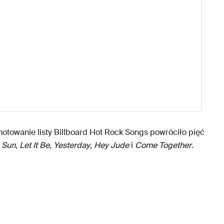
otowanie listy Billboard Hot Rock Songs powróciło pięć
 Sun
,
Let It Be
,
Yesterday
,
Hey Jude
i
Come Together
.