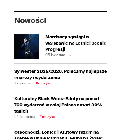
Nowości
Morrissey wystąpi w
Warszawie na Letniej Scenie
Progresji
05 kwietnia
#
Sylwester 2025/2026. Polecamy najlepsze
imprezy i wydarzenia
16 grudnia
#muzyka
Kulturalny Black Week: Bilety na ponad
700 wydarzeń w całej Polsce nawet 80%
taniej!
24 listopada
#muzyka
Otsochodzi, Lohleq i Atutowy razem na
scenie w finale kampanii „Ekipa na Życie”