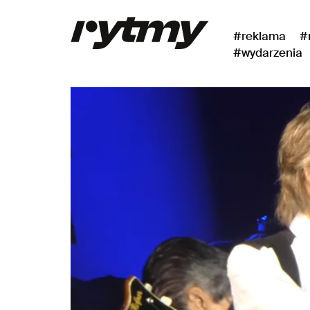
#reklama
#
#wydarzenia