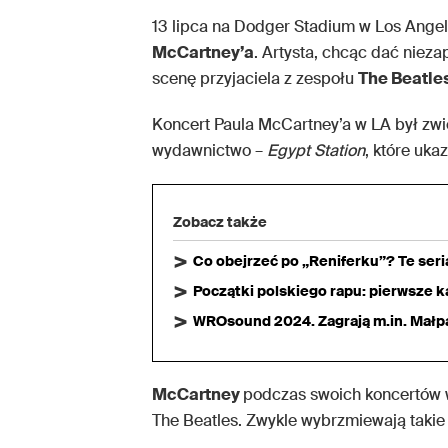
13 lipca na Dodger Stadium w Los Angele
McCartney’a
. Artysta, chcąc dać niez
scenę przyjaciela z zespołu
The Beatle
Koncert Paula McCartney’a w LA był zwi
wydawnictwo –
Egypt Station
, które uka
Zobacz także
Co obejrzeć po „Reniferku”? Te ser
Początki polskiego rapu: pierwsze ka
WROsound 2024. Zagrają m.in. Małpa,
McCartney
podczas swoich koncertów w
The Beatles. Zwykle wybrzmiewają takie 