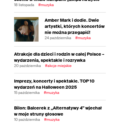
18 listopada
#muzyka
Amber Mark i dodie. Dwie
artystki, których koncertów
nie można przegapić!
24 października
#muzyka
Atrakcje dla dzieci i rodzin w całej Polsce –
wydarzenia, spektakle i rozrywka
20 października
#akcje miejskie
Imprezy, koncerty i spektakle. TOP 10
wydarzeń na Halloween 2025
15 października
#muzyka
Bilon: Balcerek z „Alternatywy 4” wjechał
w moje struny głosowe
10 października
#muzyka