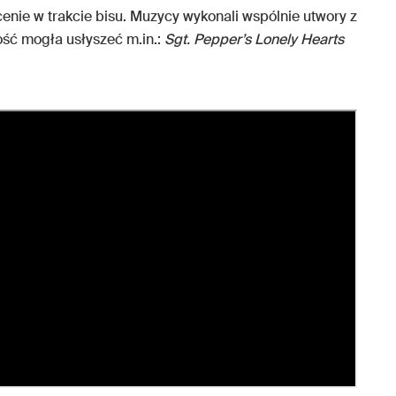
cenie w trakcie bisu. Muzycy wykonali wspólnie utwory z
ość mogła usłyszeć m.in.:
Sgt. Pepper’s Lonely Hearts