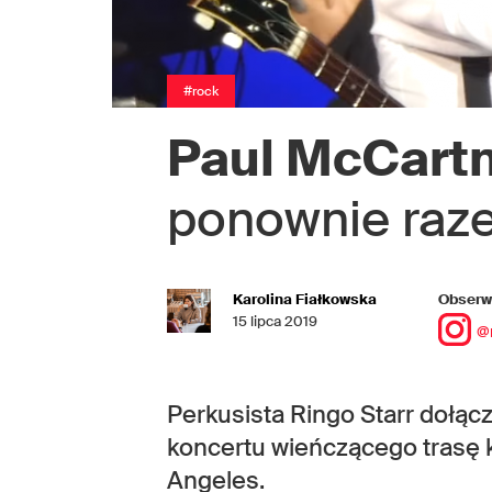
#rock
Paul McCart
ponownie raz
Karolina Fiałkowska
Obserwu
15 lipca 2019
@
Perkusista Ringo Starr dołąc
koncertu wieńczącego trasę 
Angeles.