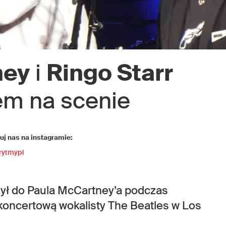
ney
i
Ringo Starr
em na scenie
j nas na instagramie:
rytmypl
zył do Paula McCartney’a podczas
koncertową wokalisty The Beatles w Los