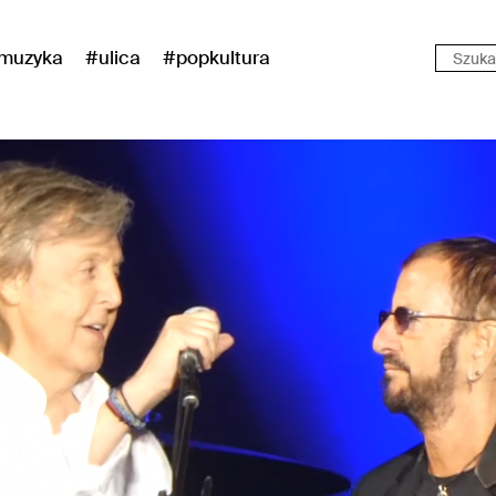
muzyka
#ulica
#popkultura