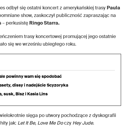
s odbył się ostatni koncert z amerykańskiej trasy
Paula
apomniane show, zaskoczył publiczność zapraszając na
s
– perkusistę
Ringo Starra.
eńczeniem trasy koncertowej promującej jego ostatnie
zało się we wrześniu ubiegłego roku.
iale powinny wam się spodobać
sety, dissy i nadejście Scyzoryka
 susk, Bisz i Kasia Lins
ielokrotnie sięga po utwory pochodzące z dyskografii
hity jak:
Let It Be
,
Love Me Do
czy
Hey Jude
.