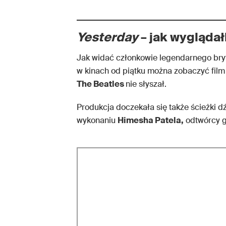
Yesterday
– jak wygląda
Jak widać członkowie legendarnego bryt
w kinach od piątku można zobaczyć fil
The Beatles
nie słyszał.
Produkcja doczekała się także ścieżki d
wykonaniu
Himesha Patela,
odtwórcy gł