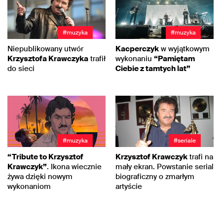
#muzyka
#muzyka
Niepublikowany utwór
Kacperczyk
w wyjątkowym
Krzysztofa Krawczyka
trafił
wykonaniu
“Pamiętam
do sieci
Ciebie z tamtych lat”
#muzyka
#seriale
“Tribute to Krzysztof
Krzysztof Krawczyk
trafi na
Krawczyk”
. Ikona wiecznie
mały ekran. Powstanie serial
żywa dzięki nowym
biograficzny o zmarłym
wykonaniom
artyście