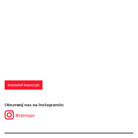
krzysztof krawczyk
Obserwuj nas na instagramie:
@rytmypl