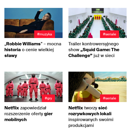
#muzyka
#seriale
„
Robbie Williams
” – mocna
Trailer kontrowersyjnego
historia
o cenie wielkiej
show
„Squid Game: The
sławy
Challenge”
już w sieci
#gry
#seriale
Netflix
zapowiedział
Netflix
tworzy
sieć
rozszerzenie oferty
gier
rozrywkowych lokali
mobilnych
inspirowanych swoimi
produkcjami