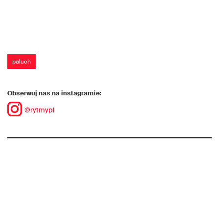
paluch
Obserwuj nas na instagramie:
@rytmypl