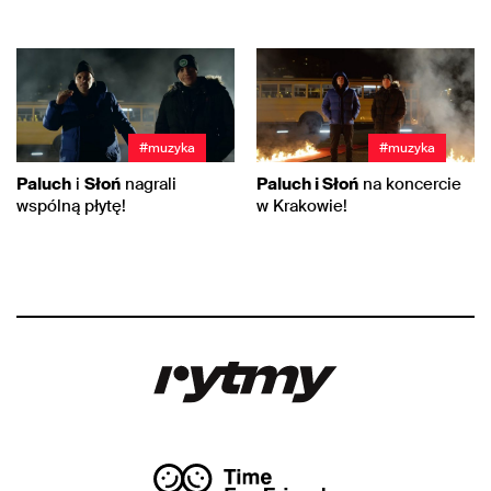
#muzyka
#muzyka
Paluch
i
Słoń
nagrali
Paluch i Słoń
na koncercie
wspólną płytę!
w Krakowie!