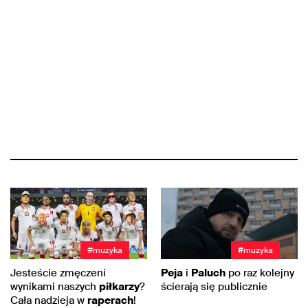
#muzyka
#muzyka
Jesteście zmęczeni
Peja
i
Paluch
po raz kolejny
wynikami naszych
piłkarzy
?
ścierają się publicznie
Cała nadzieja w
raperach
!