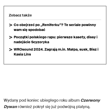
Zobacz także
Co obejrzeć po „Reniferku”? Te seriale powinny
wam się spodobać
Początki polskiego rapu: pierwsze kasety, dissy i
nadejście Scyzoryka
WROsound 2024. Zagrają m.in. Małpa, susk, Bisz i
Kasia Lins
Wydany pod koniec ubiegłego roku album
Czerwony
Dywan
również pokrył się już podwójną platyną.