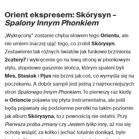
Orient ekspresem: Skórysyn –
Spalony Innym Phonkiem
„Wykręcony” zostanie chyba słowem tego
Orientu
, ale
nie umiem inaczej ująć tego, co zrobił
Skórysyn
.
Zestawienie tak różnych światów jak funkowe brzmienia
2cztery7
i wykręcenie go na lewą stronę w phonkowym
stylu, stopniowe gaszenie słońca, którym spaleni byli
Mes
,
Stasiak
i
Pjus
nie brzmi jak coś, co wymyśla się na
poczekaniu. A dobór sampli jest jedną z najmocniejszych
stron
Spalonego Innym Phonkiem
. To pierwszy raz kiedy
w
Oriencie
pojawia się płyta instrumentalna, ale jeśli
będą pojawiały się podziemne perełki na takim poziomie
jak album
Skórysyna
, to z pewnością nie ostatni. Przy
Pierwsza próba zmiany
czy
Jestem tylko inny
, aż ma się
ochotę wsiąść za kółko i jechać totalnie donikąd, byle