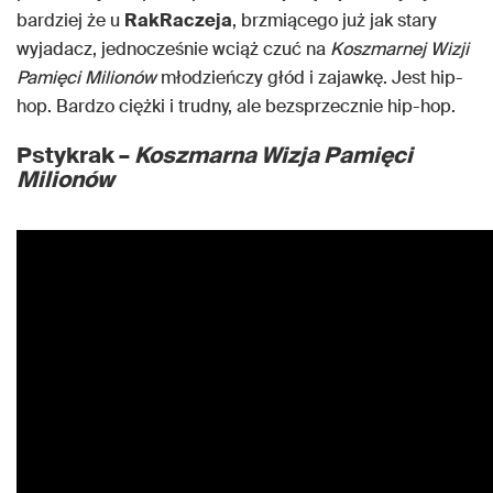
bardziej że u
RakRaczeja
, brzmiącego już jak stary
wyjadacz, jednocześnie wciąż czuć na
Koszmarnej Wizji
Pamięci Milionów
młodzieńczy głód i zajawkę. Jest hip-
hop. Bardzo ciężki i trudny, ale bezsprzecznie hip-hop.
Pstykrak –
Koszmarna Wizja Pamięci
Milionów