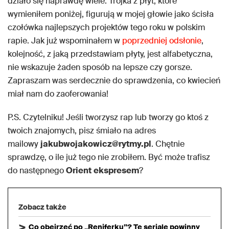
działo się naprawdę wiele. Trójka z płyt, które
wymieniłem poniżej, figurują w mojej głowie jako ścisła
czołówka najlepszych projektów tego roku w polskim
rapie. Jak już wspominałem w
poprzedniej odsłonie
,
kolejność, z jaką przedstawiam płyty, jest alfabetyczna,
nie wskazuje żaden sposób na lepsze czy gorsze.
Zapraszam was serdecznie do sprawdzenia, co kwiecień
miał nam do zaoferowania!
P.S. Czytelniku! Jeśli tworzysz rap lub tworzy go ktoś z
twoich znajomych, pisz śmiało na adres
mailowy
jakubwojakowicz@rytmy.pl
. Chętnie
sprawdzę, o ile już tego nie zrobiłem. Być może trafisz
do następnego
Orient
ekspresem
?
Zobacz także
Co obejrzeć po „Reniferku”? Te seriale powinny