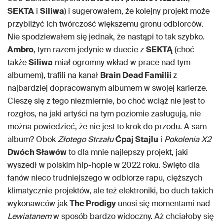
SEKTA
i
Siliwa
) i sugerowałem, że kolejny projekt może
przybliżyć ich twórczość większemu gronu odbiorców.
Nie spodziewałem się jednak, że nastąpi to tak szybko.
Ambro
, tym razem jedynie w duecie z
SEKTĄ
(choć
także
Siliwa
miał ogromny wkład w prace nad tym
albumem), trafili na kanał
Brain Dead Familii
z
najbardziej dopracowanym albumem w swojej karierze.
Cieszę się z tego niezmiernie, bo choć wciąż nie jest to
rozgłos, na jaki artyści na tym poziomie zasługują, nie
można powiedzieć, że nie jest to krok do przodu. A sam
album? Obok
Złotego Strzału
Ćpaj Stajlu
i
Pokolenia X2
Dwóch Sławów
to dla mnie najlepszy projekt, jaki
wyszedł w polskim hip-hopie w 2022 roku. Święto dla
fanów nieco trudniejszego w odbiorze rapu, cięższych
klimatycznie projektów, ale też elektroniki, bo duch takich
wykonawców jak
The Prodigy
unosi się momentami nad
Lewiatanem
w sposób bardzo widoczny. Aż chciałoby się