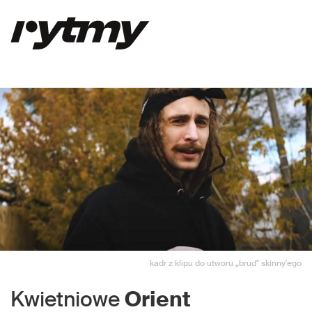
kadr z klipu do utworu „brud" skinny'ego
Kwietniowe
Orient