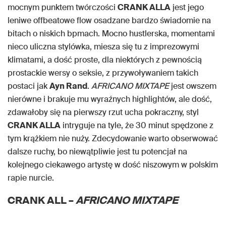
mocnym punktem twórczości
CRANK ALLA
jest jego
leniwe offbeatowe flow osadzane bardzo świadomie na
bitach o niskich bpmach. Mocno hustlerska, momentami
nieco uliczna stylówka, miesza się tu z imprezowymi
klimatami, a dość proste, dla niektórych z pewnością
prostackie wersy o seksie, z przywoływaniem takich
postaci jak
Ayn Rand
.
AFRICANO MIXTAPE
jest owszem
nierówne i brakuje mu wyraźnych highlightów, ale dość,
zdawałoby się na pierwszy rzut ucha pokraczny, styl
CRANK ALLA
intryguje na tyle, że 30 minut spędzone z
tym krążkiem nie nuży. Zdecydowanie warto obserwować
dalsze ruchy, bo niewątpliwie jest tu potencjał na
kolejnego ciekawego artystę w dość niszowym w polskim
rapie nurcie.
CRANK ALL –
AFRICANO MIXTAPE