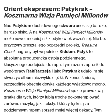
Orient ekspresem: Pstykrak –
Koszmarna Wizja Pamięci Milionów
Nad
Pstykiem
duch dawnego
skweru
unosi się bardzo,
bardzo nisko. A na
Koszmarnej Wizji Pamięci Milionów
może nawet mocniej niż kiedykolwiek wcześniej. Nie bez
przyczyny zresztą jego poprzedni projekt,
Treasure
Chest
, nagrany był wspólnie z
Kiddem
.
Pstyk
to
absolutna producencka ostoja podziemnego,
klasycznego podejścia do rapu. Tym razem zaprosił do
współpracy
RakRaczeja
i jako
Pstykrak
udało im się
stworzyć album niezwykle ciężki. W końcu śmierć,
szczególnie obecnie dotyka każdego wyjątkowo mocno.
Koszmarna Wizja Pamięci Milionów
będzie prawdziwą
gratką dla tych, którzy lubią trochę pokontemplować
zarówno muzykę, jak i teksty. I którzy tęsknią za
podziemnym rapem sprzed mniej więcej dekady. Tym