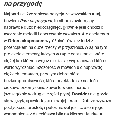
na przygodę
Najbardziej życzeniowa pozycja ze wszystkich tutaj,
bowiem
Pora na przygodę
to album zawierający
naprawdę dużo niedociągnięć, głównie jeśli chodzi o
tworzenie melodii i operowanie wokalem. Ale chciałbym
w
Orient ekspresem
wyróżniać również ludzi z
potencjałem na duże rzeczy w przyszłości. A są na tym
projekcie elementy, których w rapie coraz mniej, które
ciężej lub których wręcz nie da się wypracować i które
warto wyróżniać. Szczerość w mówieniu o naprawdę
ciężkich tematach, przy tym dobre pióro i
bezkompromisowość, która przekłada się na dość
ciekawe przemyślenia zawarte w onelinerach
(szczególnie w drugiej części płyty).
Dawider
nie gryzie
się w język, opowiadając o swojej terapii. Dobrze wyważa
poetyckość, prostotę i patos, nawet jeśli czasem jego
wspomnienia z dzieciństwa biją na kilometr laurką. A