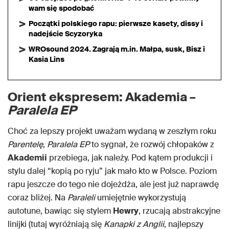
wam się spodobać
Początki polskiego rapu: pierwsze kasety, dissy i
nadejście Scyzoryka
WROsound 2024. Zagrają m.in. Małpa, susk, Bisz i
Kasia Lins
Orient ekspresem: Akademia –
Paralela EP
Choć za lepszy projekt uważam wydaną w zeszłym roku
Parentelę
,
Paralela EP
to sygnał, że rozwój chłopaków z
Akademii
przebiega, jak należy. Pod kątem produkcji i
stylu dalej “kopią po ryju” jak mało kto w Polsce. Poziom
rapu jeszcze do tego nie dojeżdża, ale jest już naprawdę
coraz bliżej. Na
Paraleli
umiejętnie wykorzystują
autotune, bawiąc się stylem
Hewry
, rzucają abstrakcyjne
linijki (tutaj wyróżniają się
Kanapki z Anglii
, najlepszy