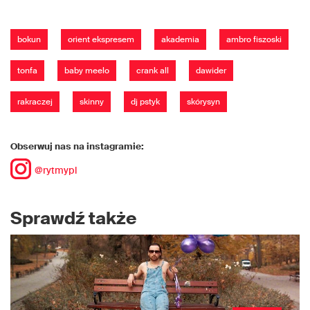
bokun
orient ekspresem
akademia
ambro fiszoski
tonfa
baby meelo
crank all
dawider
rakraczej
skinny
dj pstyk
skórysyn
Obserwuj nas na instagramie:
@rytmypl
Sprawdź także