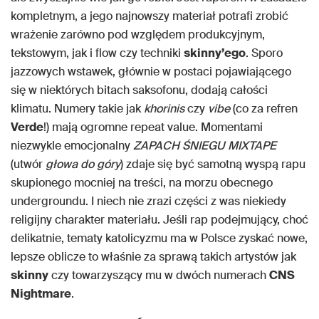
kompletnym, a jego najnowszy materiał potrafi zrobić
wrażenie zarówno pod względem produkcyjnym,
tekstowym, jak i flow czy techniki
skinny’ego
. Sporo
jazzowych wstawek, głównie w postaci pojawiającego
się w niektórych bitach saksofonu, dodają całości
klimatu. Numery takie jak
khorinis
czy
vibe
(co za refren
Verde
!) mają ogromne repeat value. Momentami
niezwykle emocjonalny
ZAPACH ŚNIEGU MIXTAPE
(utwór
głowa do góry
) zdaje się być samotną wyspą rapu
skupionego mocniej na treści, na morzu obecnego
undergroundu. I niech nie zrazi części z was niekiedy
religijny charakter materiału. Jeśli rap podejmujący, choć
delikatnie, tematy katolicyzmu ma w Polsce zyskać nowe,
lepsze oblicze to właśnie za sprawą takich artystów jak
skinny
czy towarzyszący mu w dwóch numerach
CNS
Nightmare
.