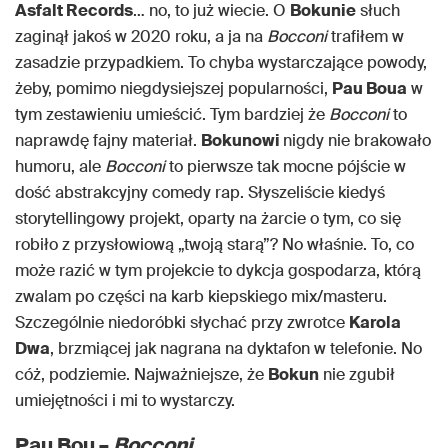
Asfalt Records
… no, to już wiecie. O
Bokunie
słuch
zaginął jakoś w 2020 roku, a ja na
Bocconi
trafiłem w
zasadzie przypadkiem. To chyba wystarczające powody,
żeby, pomimo niegdysiejszej popularności,
Pau Boua
w
tym zestawieniu umieścić. Tym bardziej że
Bocconi
to
naprawdę fajny materiał.
Bokunowi
nigdy nie brakowało
humoru, ale
Bocconi
to pierwsze tak mocne pójście w
dość abstrakcyjny comedy rap. Słyszeliście kiedyś
storytellingowy projekt, oparty na żarcie o tym, co się
robiło z przysłowiową „twoją starą”? No właśnie. To, co
może razić w tym projekcie to dykcja gospodarza, którą
zwalam po części na karb kiepskiego mix/masteru.
Szczególnie niedoróbki słychać przy zwrotce
Karola
Dwa
, brzmiącej jak nagrana na dyktafon w telefonie. No
cóż, podziemie. Najważniejsze, że
Bokun
nie zgubił
umiejętności i mi to wystarczy.
Pau Bou –
Bocconi