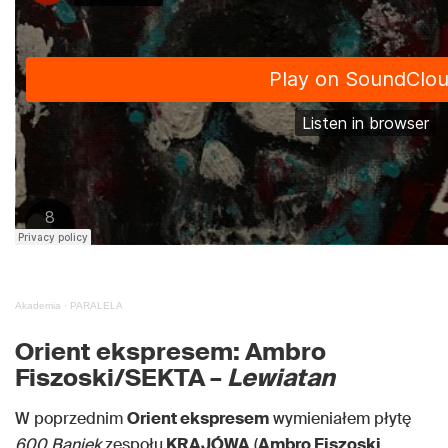
Akademia
·
PARALELA
Orient ekspresem: Ambro
Fiszoski/SEKTA –
Lewiatan
W poprzednim
Orient ekspresem
wymieniałem płytę
600 Baniek
zespołu
KRAJÓWA
(
Ambro Fiszoski
,