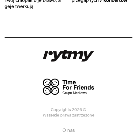
Twój chłopak bije brawo, a
przegap tych
7 koncertów
geje twerkują
Copyrights 2026 ©
Wszelkie prawa zastrzeżone
O nas