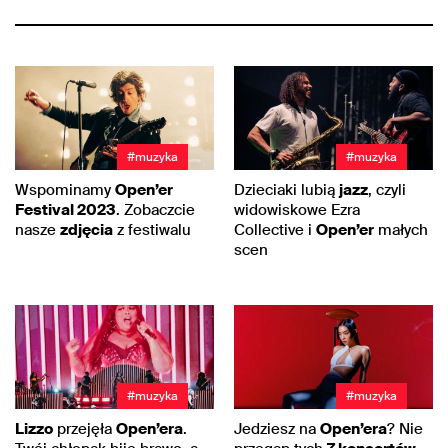
#muzyka
#muzyka
Wspominamy
Open’er
Dzieciaki lubią
jazz
, czyli
Festival 2023
. Zobaczcie
widowiskowe Ezra
nasze
zdjęcia
z festiwalu
Collective i
Open’er
małych
scen
#muzyka
#muzyka
Lizzo
przejęła
Open’era
.
Jedziesz na
Open’era
? Nie