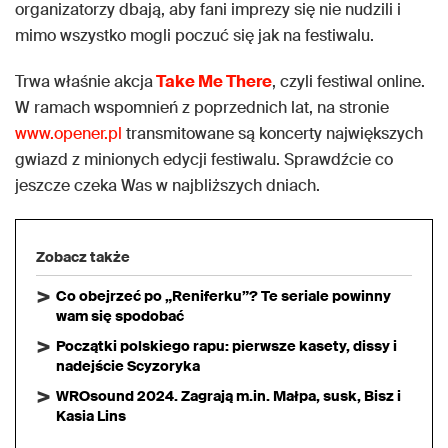
organizatorzy dbają, aby fani imprezy się nie nudzili i
mimo wszystko mogli poczuć się jak na festiwalu.
Trwa właśnie akcja
Take Me There
, czyli festiwal online.
W ramach wspomnień z poprzednich lat, na stronie
www.opener.pl
transmitowane są koncerty największych
gwiazd z minionych edycji festiwalu. Sprawdźcie co
jeszcze czeka Was w najbliższych dniach.
Zobacz także
Co obejrzeć po „Reniferku”? Te seriale powinny
wam się spodobać
Początki polskiego rapu: pierwsze kasety, dissy i
nadejście Scyzoryka
WROsound 2024. Zagrają m.in. Małpa, susk, Bisz i
Kasia Lins