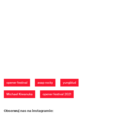
opener festival
asap rocky
yungblud
Michael Kiwanuka
opener festival 2021
Obserwuj nas na instagramie: