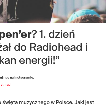
pen’er
? 1. dzień
żał do Radiohead i
an energii!”
j nas na instagramie:
rytmypl
o święta muzycznego w Polsce. Jaki jest