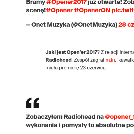
Bramy
#Opener2017
już otwarte! Zob
scenę!
#Opener
#OpenerON
pic.tw
— Onet Muzyka (@OnetMuzyka)
28 c
Jaki jest Open’er 2017
? Z relacji inter
Radiohead
. Zespół zagrał
m.in
. kawałk
miała premierę 23 czerwca.
Zobaczyłem Radiohead na
@opener_f
wykonania i pomysły to absolutna po