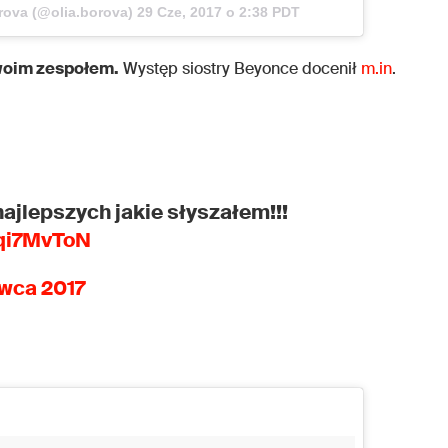
rova (@olia.borova)
29 Cze, 2017 o 2:38 PDT
swoim zespołem.
Występ siostry Beyonce docenił
m.in
.
najlepszych jakie słyszałem!!!
eqi7MvToN
wca 2017