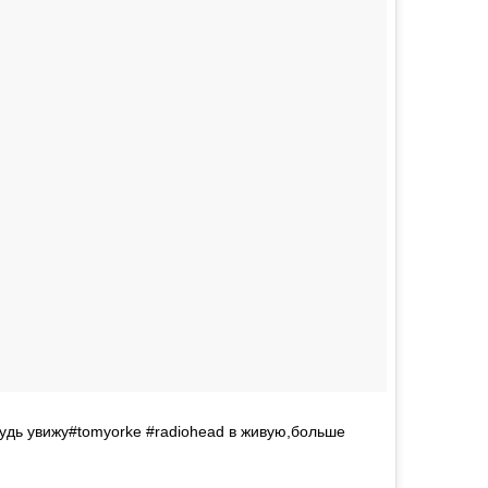
будь увижу#tomyorke #radiohead в живую,больше