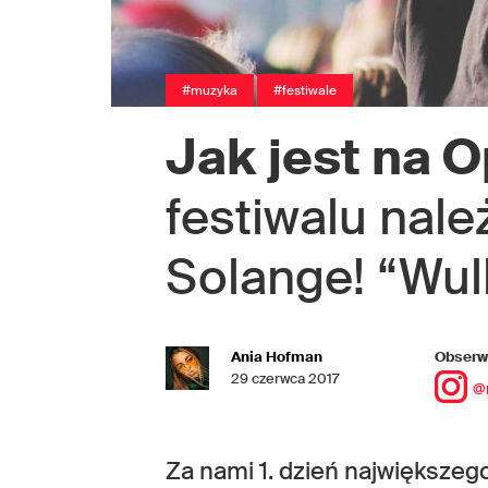
#muzyka
#festiwale
Jak jest na O
festiwalu nale
Solange! “Wulk
Ania Hofman
Obserwu
29 czerwca 2017
@
Za nami 1. dzień największeg