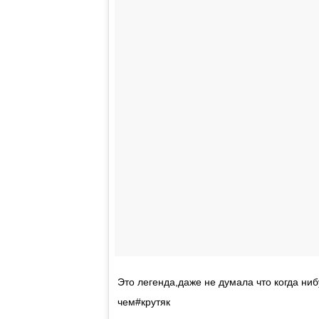
Это легенда,даже не думала что когда ни
чем#крутяк