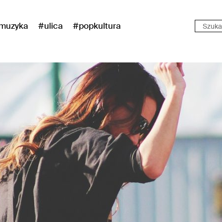
muzyka
#ulica
#popkultura