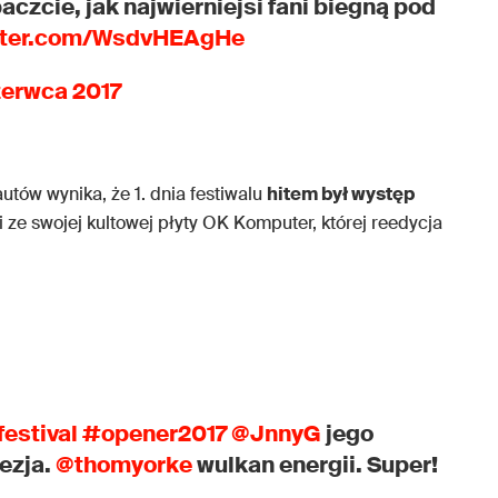
aczcie, jak najwierniejsi fani biegną pod
itter.com/WsdvHEAgHe
zerwca 2017
nautów wynika, że 1. dnia festiwalu
hitem był występ
i ze swojej kultowej płyty OK Komputer, której reedycja
estival
#opener2017
@JnnyG
jego
ezja.
@thomyorke
wulkan energii. Super!