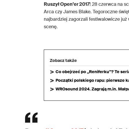
Ruszył Open’er 2017
! 28 czerwca na sc
Arca czy James Blake. Tegoroczne święto 
najbardziej zagorzali festiwalowicze j
scenę.
Zobacz także
Co obejrzeć po „Reniferku”? Te ser
Początki polskiego rapu: pierwsze ka
WROsound 2024. Zagrają m.in. Małpa,