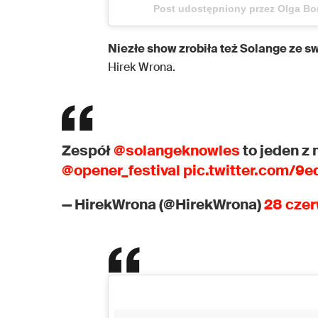
Post udostępniony przez Olga Bo
Niezłe show zrobiła też Solange ze 
Hirek Wrona.
Zespół
@solangeknowles
to jeden z 
@opener_festival
pic.twitter.com/9
— HirekWrona (@HirekWrona)
28 czer