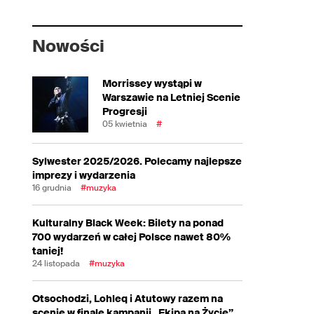
Nowości
Morrissey wystąpi w
Warszawie na Letniej Scenie
Progresji
05 kwietnia
#
Sylwester 2025/2026. Polecamy najlepsze
imprezy i wydarzenia
16 grudnia
#muzyka
Kulturalny Black Week: Bilety na ponad
700 wydarzeń w całej Polsce nawet 80%
taniej!
24 listopada
#muzyka
Otsochodzi, Lohleq i Atutowy razem na
scenie w finale kampanii „Ekipa na Życie”