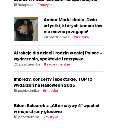
18 listopada
#muzyka
Amber Mark i dodie. Dwie
artystki, których koncertów
nie można przegapić!
24 października
#muzyka
Atrakcje dla dzieci i rodzin w całej Polsce –
wydarzenia, spektakle i rozrywka
20 października
#akcje miejskie
Imprezy, koncerty i spektakle. TOP 10
wydarzeń na Halloween 2025
15 października
#muzyka
Bilon: Balcerek z „Alternatywy 4” wjechał
w moje struny głosowe
10 października
#muzyka