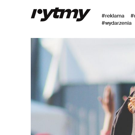
#reklama
#
#wydarzenia