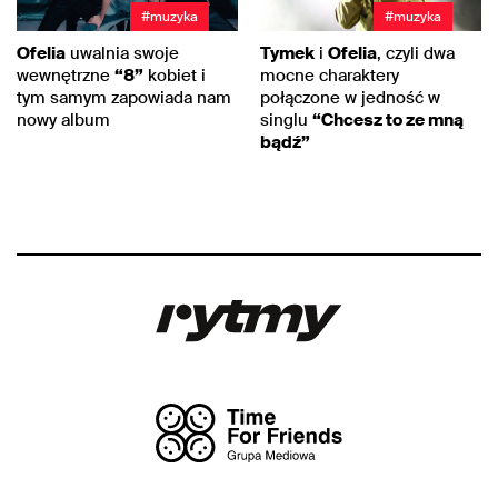
#muzyka
#muzyka
Ofelia
uwalnia swoje
Tymek
i
Ofelia
, czyli dwa
wewnętrzne
“8”
kobiet i
mocne charaktery
tym samym zapowiada nam
połączone w jedność w
nowy album
singlu
“Chcesz to ze mną
bądź”