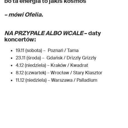
bo ta energia to jakiś kosmos
– mówi Ofelia.
NA PRZYPALE ALBO WCALE
– daty
koncertów:
19.11 (sobota) – Poznań / Tama
23.11 (środa) – Gdańsk / Drizzly Grizzly
4.12 (niedziela) – Kraków / Kwadrat
8.12 (czwartek) – Wrocław / Stary Klasztor
11.12 (niedziela) – Warszawa / Palladium