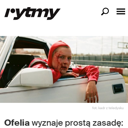
fot. kadr z teledysku
Ofelia
wyznaje prostą zasadę: