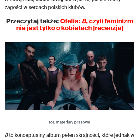
zagości w sercach polskich klubów.
Przeczytaj także:
Ofelia:
8
, czyli feminizm
nie jest tylko o kobietach [recenzja]
fot. materiały prasowe
8
to konceptualny album pełen skrajności, które jednak w