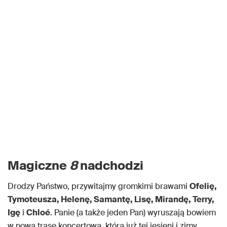
Magiczne
8
nadchodzi
Drodzy Państwo, przywitajmy gromkimi brawami
Ofelię,
Tymoteusza, Helenę, Samantę, Lisę, Mirandę, Terry,
Igę
i
Chloé
. Panie (a także jeden Pan) wyruszają bowiem
w nową trasę koncertową, która już tej jesieni i zimy