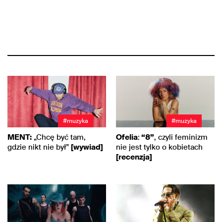
#muzyka
#muzyka
MENT:
„Chcę być tam,
Ofelia
:
“8”
, czyli feminizm
gdzie nikt nie był”
[wywiad]
nie jest tylko o kobietach
[recenzja]