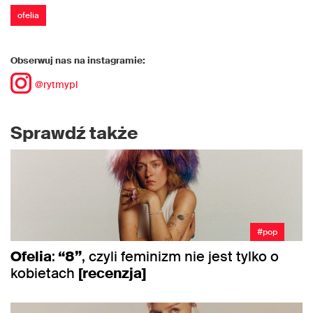
ofelia
Obserwuj nas na instagramie:
@rytmypl
Sprawdź także
#pop
Ofelia
:
“8”
, czyli feminizm nie jest tylko o
kobietach
[recenzja]