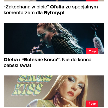
“Zakochana w bicie”
Ofelia
ze specjalnym
komentarzem dla
Rytmy.pl
#pop
Ofelia
i
“Bolesne kości”
. Nie do końca
babski świat
#pop