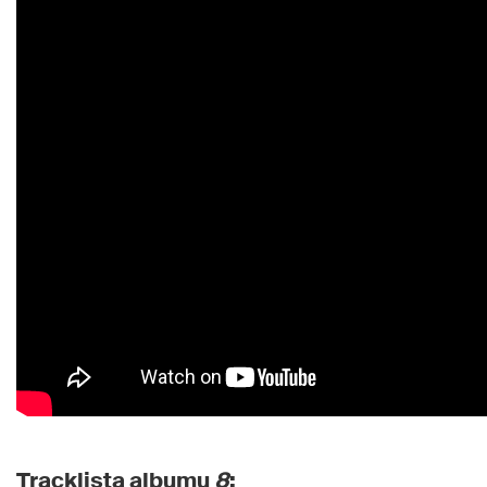
Tracklista albumu
8
: