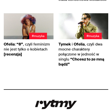
#muzyka
#muzyka
Ofelia
:
“8”
, czyli feminizm
Tymek
i
Ofelia
, czyli dwa
nie jest tylko o kobietach
mocne charaktery
[recenzja]
połączone w jedność w
singlu
“Chcesz to ze mną
bądź”