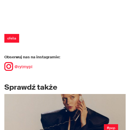
ofelia
Obserwuj nas na instagramie:
@rytmypl
Sprawdź także
#pop