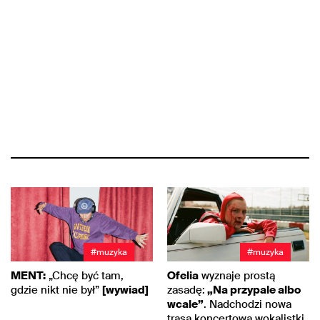
#muzyka
#muzyka
MENT:
„Chcę być tam,
Ofelia
wyznaje prostą
gdzie nikt nie był”
[wywiad]
zasadę:
„Na przypale albo
wcale”
. Nadchodzi nowa
trasa koncertowa wokalistki