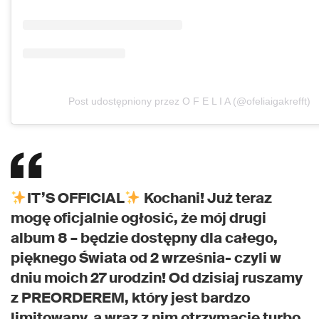
Post udostępniony przez O F E L I A (@ofeliaigakrefft)
IT’S OFFICIAL
Kochani! Już teraz
mogę oficjalnie ogłosić, że mój drugi
album 8 – będzie dostępny dla całego,
pięknego Świata od 2 września- czyli w
dniu moich 27 urodzin! Od dzisiaj ruszamy
z PREORDEREM, który jest bardzo
limitowany, a wraz z nim otrzymacie turbo