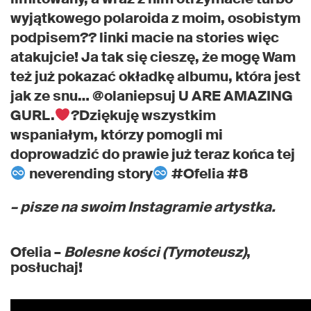
wyjątkowego polaroida z moim, osobistym
podpisem?? linki macie na stories więc
atakujcie! Ja tak się cieszę, że mogę Wam
też już pokazać okładkę albumu, która jest
jak ze snu… @olaniepsuj U ARE AMAZING
GURL.
‍?Dziękuję wszystkim
wspaniałym, którzy pomogli mi
doprowadzić do prawie już teraz końca tej
neverending story
#Ofelia #8
– pisze na swoim Instagramie artystka.
Ofelia –
Bolesne kości (Tymoteusz)
,
posłuchaj!