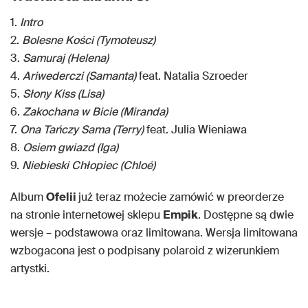
1.
Intro
2.
Bolesne Kości (Tymoteusz)
3.
Samuraj (Helena)
4.
Ariwederczi (Samanta)
feat. Natalia Szroeder
5.
Słony Kiss (Lisa)
6.
Zakochana w Bicie (Miranda)
7.
Ona Tańczy Sama (Terry)
feat. Julia Wieniawa
8.
Osiem gwiazd (Iga)
9.
Niebieski Chłopiec (Chloé)
Album
Ofelii
już teraz możecie zamówić w preorderze
na stronie internetowej sklepu
Empik
. Dostępne są dwie
wersje – podstawowa oraz limitowana. Wersja limitowana
wzbogacona jest o podpisany polaroid z wizerunkiem
artystki.