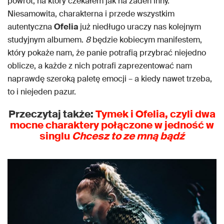
powrót, na który czekałem jak na żaden inny.
Niesamowita, charakterna i przede wszystkim
autentyczna
Ofelia
już niedługo uraczy nas kolejnym
studyjnym albumem.
8
będzie kobiecym manifestem,
który pokaże nam, że panie potrafią przybrać niejedno
oblicze, a każde z nich potrafi zaprezentować nam
naprawdę szeroką paletę emocji – a kiedy nawet trzeba,
to i niejeden pazur.
Przeczytaj także:
Tymek i Ofelia, czyli dwa
mocne charaktery połączone w jedność w
singlu
Chcesz to ze mną bądź