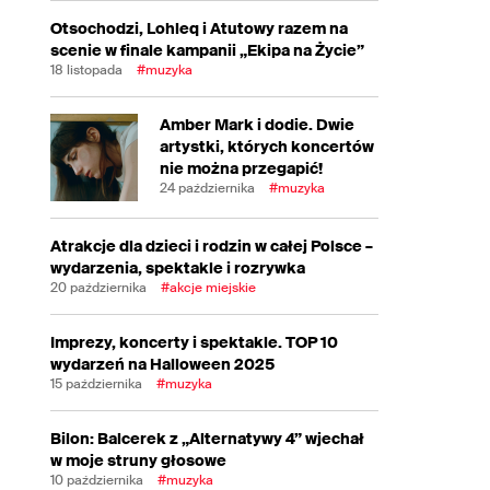
Otsochodzi, Lohleq i Atutowy razem na
scenie w finale kampanii „Ekipa na Życie”
18 listopada
#muzyka
Amber Mark i dodie. Dwie
artystki, których koncertów
nie można przegapić!
24 października
#muzyka
Atrakcje dla dzieci i rodzin w całej Polsce –
wydarzenia, spektakle i rozrywka
20 października
#akcje miejskie
Imprezy, koncerty i spektakle. TOP 10
wydarzeń na Halloween 2025
15 października
#muzyka
Bilon: Balcerek z „Alternatywy 4” wjechał
w moje struny głosowe
10 października
#muzyka