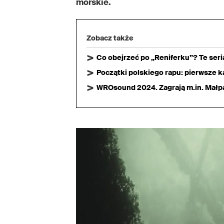
morskie.
Zobacz także
Co obejrzeć po „Reniferku”? Te ser
Początki polskiego rapu: pierwsze ka
WROsound 2024. Zagrają m.in. Małpa,