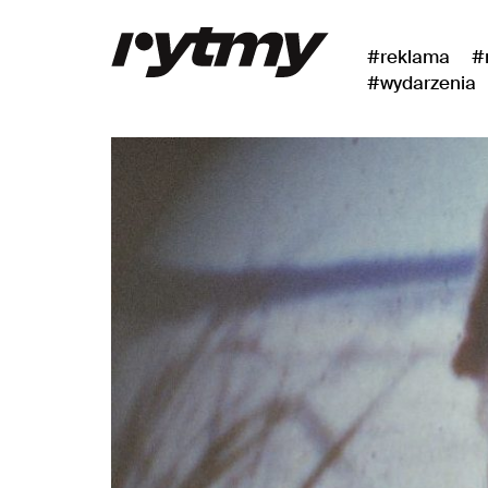
#reklama
#
#wydarzenia