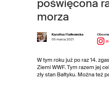
poświęcona r
morza
Karolina Fiałkowska
Obserwu
05 marca 2021
@
W tym roku już po raz 14. zga
Ziemi WWF. Tym razem jej ce
zły stan Bałtyku. Można też p