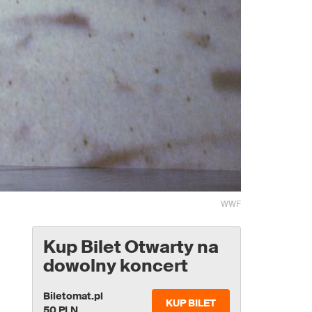
WWF
Kup Bilet Otwarty na
dowolny koncert
Biletomat.pl
KUP BILET
50 PLN