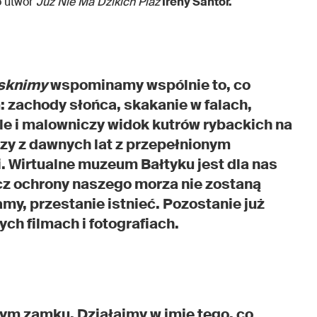
o utwór
Już Nie Ma Dzikich Plaż
Ireny Santor.
ęsknimy
wspominamy wspólnie to, co
m: zachody słońca, skakanie w falach,
ale i malowniczy widok kutrów rybackich na
y z dawnych lat z przepełnionym
 Wirtualne muzeum Bałtyku jest dla nas
ecz ochrony naszego morza nie zostaną
tamy, przestanie istnieć. Pozostanie już
ych filmach i fotografiach.
ym zamku. Działajmy w imię tego, co