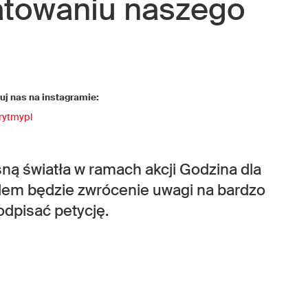
atowaniu naszego
j nas na instagramie:
rytmypl
sną światła w ramach akcji Godzina dla
lem będzie zwrócenie uwagi na bardzo
odpisać petycję.