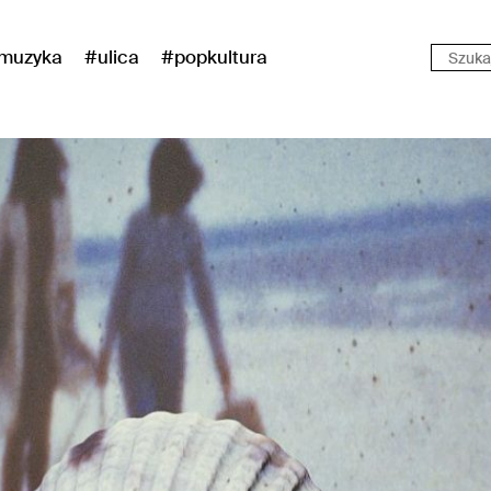
muzyka
#ulica
#popkultura