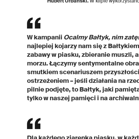
Hubert Urbański.
W klipie wykorzystan
W kampanii
Ocalmy Bałtyk, nim zat
najlepiej kojarzy nam się z Bałtykie
zabawy w piasku, zbieranie muszli, 
morzu. Łączymy sentymentalne obraz
smutkiem scenariuszem przyszłości.
ostrzeżeniem – jeśli działania na rz
pilnie podjęte, to Bałtyk, jaki pamię
tylko w naszej pamięci i na archiwaln
Dla każdego ziarenka piasku, w każd