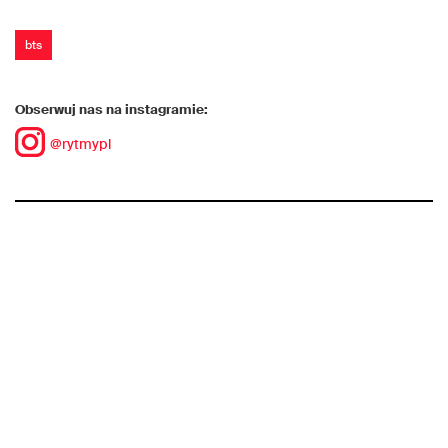
bts
Obserwuj nas na instagramie:
@rytmypl