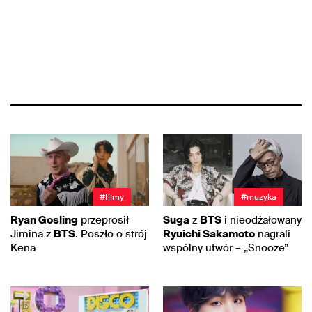
#filmy
#muzyka
Ryan Gosling
przeprosił
Suga
z
BTS
i nieodżałowany
Jimina z
BTS
. Poszło o strój
Ryuichi Sakamoto
nagrali
Kena
wspólny utwór – „Snooze”