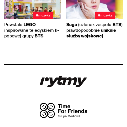
#muzyka
#muzyka
Powstało
LEGO
Suga
(członek zespołu
BTS
)
inspirowane teledyskiem k-
prawdopodobnie
uniknie
popowej grupy
BTS
służby wojskowej