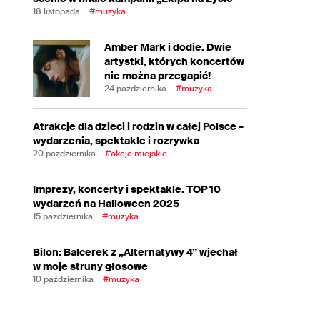
18 listopada
#muzyka
Amber Mark i dodie. Dwie
artystki, których koncertów
nie można przegapić!
24 października
#muzyka
Atrakcje dla dzieci i rodzin w całej Polsce –
wydarzenia, spektakle i rozrywka
20 października
#akcje miejskie
Imprezy, koncerty i spektakle. TOP 10
wydarzeń na Halloween 2025
15 października
#muzyka
Bilon: Balcerek z „Alternatywy 4” wjechał
w moje struny głosowe
10 października
#muzyka