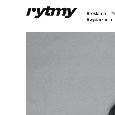
#reklama
#
#wydarzenia