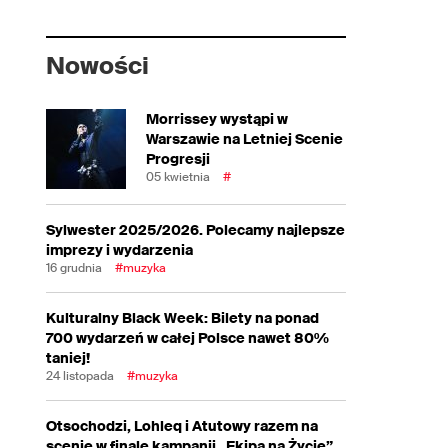
Nowości
Morrissey wystąpi w
Warszawie na Letniej Scenie
Progresji
05 kwietnia
#
Sylwester 2025/2026. Polecamy najlepsze
imprezy i wydarzenia
16 grudnia
#muzyka
Kulturalny Black Week: Bilety na ponad
700 wydarzeń w całej Polsce nawet 80%
taniej!
24 listopada
#muzyka
Otsochodzi, Lohleq i Atutowy razem na
scenie w finale kampanii „Ekipa na Życie”