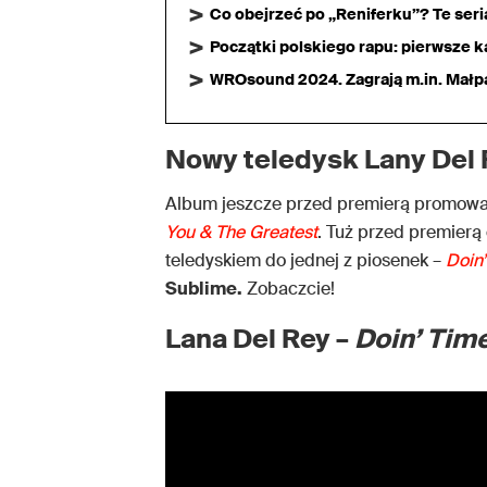
Co obejrzeć po „Reniferku”? Te ser
Początki polskiego rapu: pierwsze ka
WROsound 2024. Zagrają m.in. Małpa,
Nowy teledysk Lany Del
Album jeszcze przed premierą promował
You & The Greatest
. Tuż przed premierą 
teledyskiem do jednej z piosenek –
Doin
Sublime.
Zobaczcie!
Lana Del Rey –
Doin’ Tim