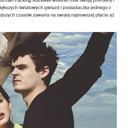
orman Fucking Rockwell
właśnie miał swoją premierę i
iększych światowych gwiazd i posiadaczka jednego z
ejszych czasów zawarła na swojej najnowszej płycie aż