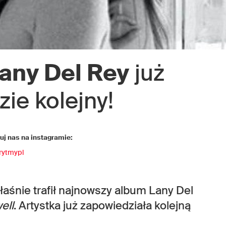
any Del Rey
już
ie kolejny!
j nas na instagramie:
rytmypl
właśnie trafił najnowszy album Lany Del
ell
. Artystka już zapowiedziała kolejną