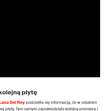
kolejną płytę
Lana Del Rey
podzieliła się informacją, że w ostatnim
nej płyty. Tym samym zapowiedziała kolejną premierę i