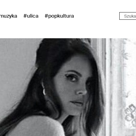
muzyka
#ulica
#popkultura