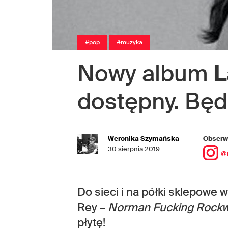
#pop
#muzyka
Nowy album
L
dostępny. Będz
Weronika Szymańska
Obserwu
30 sierpnia 2019
@
Do sieci i na półki sklepowe 
Rey –
Norman Fucking Rockw
płytę!