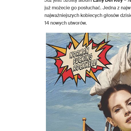
Już jest! Szósty album
Lany Del Rey
–
N
już możecie go posłuchać. Jedna z najw
najważniejszych kobiecych głosów dzisi
14 nowych utworów.