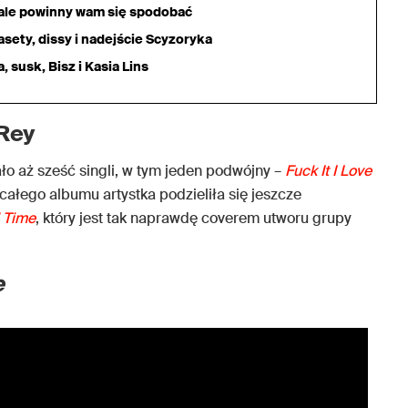
iale powinny wam się spodobać
sety, dissy i nadejście Scyzoryka
 susk, Bisz i Kasia Lins
 Rey
o aż sześć singli, w tym jeden podwójny –
Fuck It I Love
całego albumu artystka podzieliła się jeszcze
’ Time
, który jest tak naprawdę coverem utworu grupy
e