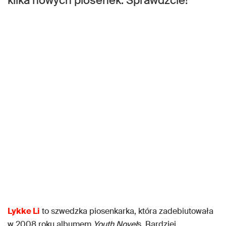
kilka nowych piosenek. Sprawdźcie!
Lykke Li
to szwedzka piosenkarka, która zadebiutowała
w 2008 roku albumem
Youth Novel
s. Bardziej