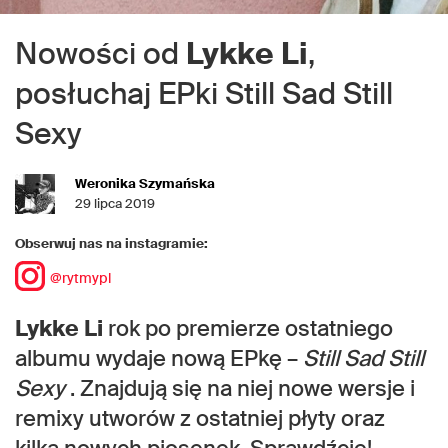
Nowości od
Lykke
Li
,
posłuchaj EPki Still Sad Still
Sexy
Weronika Szymańska
29 lipca 2019
Obserwuj nas na instagramie:
@rytmypl
Lykke Li
rok po premierze ostatniego
albumu wydaje nową EPkę –
Still Sad Still
Sexy
. Znajdują się na niej nowe wersje i
remixy utworów z ostatniej płyty oraz