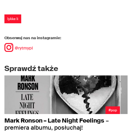
lykke li
Obserwuj nas na instagramie:
@rytmypl
Sprawdź także
#pop
Mark Ronson – Late Night Feelings
–
premiera albumu, posłuchaj!