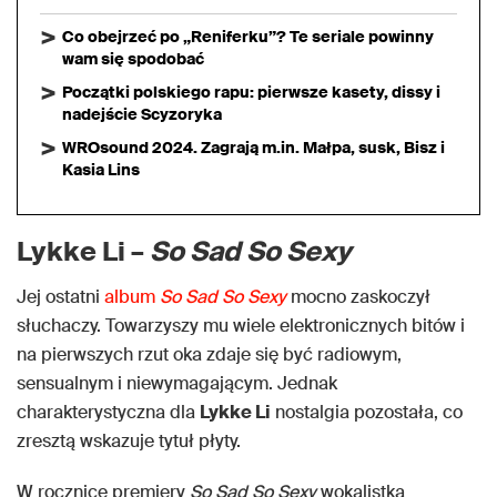
Co obejrzeć po „Reniferku”? Te seriale powinny
wam się spodobać
Początki polskiego rapu: pierwsze kasety, dissy i
nadejście Scyzoryka
WROsound 2024. Zagrają m.in. Małpa, susk, Bisz i
Kasia Lins
Lykke Li –
So Sad So Sexy
Jej ostatni
album
So Sad So Sexy
mocno zaskoczył
słuchaczy. Towarzyszy mu wiele elektronicznych bitów i
na pierwszych rzut oka zdaje się być radiowym,
sensualnym i niewymagającym. Jednak
charakterystyczna dla
Lykke Li
nostalgia pozostała, co
zresztą wskazuje tytuł płyty.
W rocznicę premiery
So Sad So Sexy
wokalistka