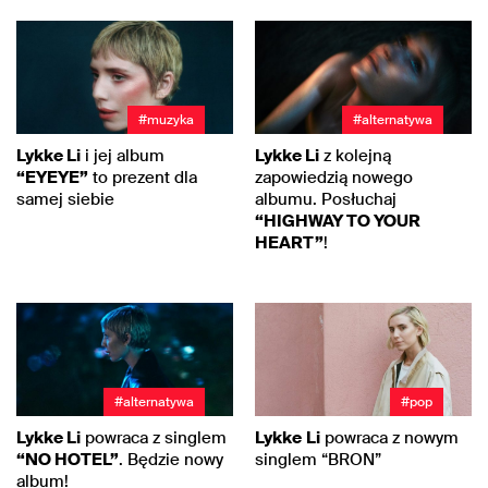
#muzyka
#alternatywa
Lykke Li
i jej album
Lykke Li
z kolejną
“EYEYE”
to prezent dla
zapowiedzią nowego
samej siebie
albumu. Posłuchaj
“HIGHWAY TO YOUR
HEART”
!
#alternatywa
#pop
Lykke Li
powraca z singlem
Lykke
Li
powraca z nowym
“NO HOTEL”
. Będzie nowy
singlem “BRON”
album!