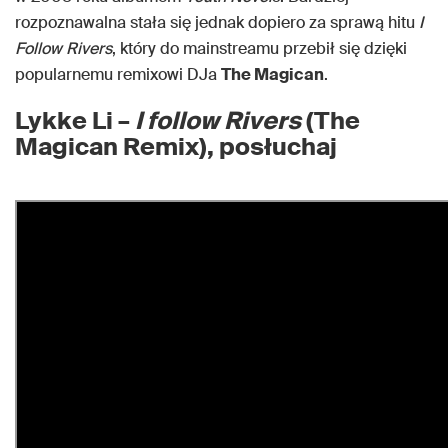
rozpoznawalna stała się jednak dopiero za sprawą hitu
I
Follow Rivers
, który do mainstreamu przebił się dzięki
popularnemu remixowi DJa
The Magican
.
Lykke Li –
I follow Rivers
(The
Magican Remix), posłuchaj