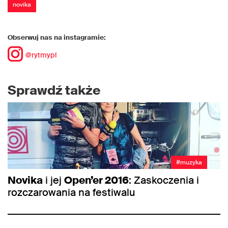
novika
Obserwuj nas na instagramie:
@rytmypl
Sprawdź także
#muzyka
Novika
i jej
Open’er 2016
: Zaskoczenia i
rozczarowania na festiwalu