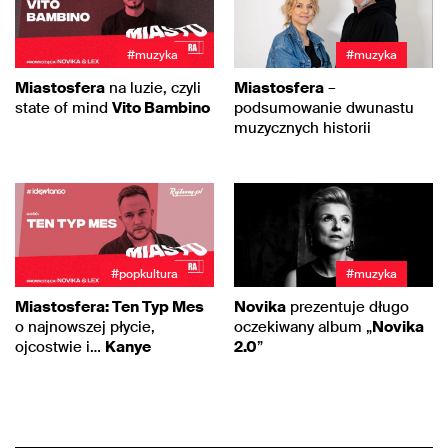
#muzyka
#muzyka
Miastosfera
na luzie, czyli
Miastosfera
–
state of mind
Vito Bambino
podsumowanie dwunastu
muzycznych historii
#popkultura
#muzyka
Miastosfera: Ten Typ Mes
Novika
prezentuje długo
o najnowszej płycie,
oczekiwany album „
Novika
ojcostwie i…
Kanye
2.0
”