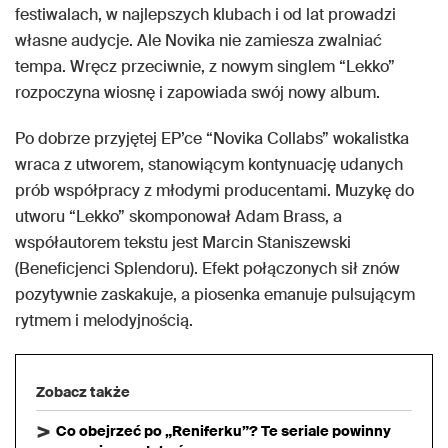
festiwalach, w najlepszych klubach i od lat prowadzi
własne audycje. Ale Novika nie zamiesza zwalniać
tempa. Wręcz przeciwnie, z nowym singlem “Lekko”
rozpoczyna wiosnę i zapowiada swój nowy album.
Po dobrze przyjętej EP’ce “Novika Collabs” wokalistka
wraca z utworem, stanowiącym kontynuację udanych
prób współpracy z młodymi producentami. Muzykę do
utworu “Lekko” skomponował Adam Brass, a
współautorem tekstu jest Marcin Staniszewski
(Beneficjenci Splendoru). Efekt połączonych sił znów
pozytywnie zaskakuje, a piosenka emanuje pulsującym
rytmem i melodyjnością.
Zobacz także
Co obejrzeć po „Reniferku”? Te seriale powinny