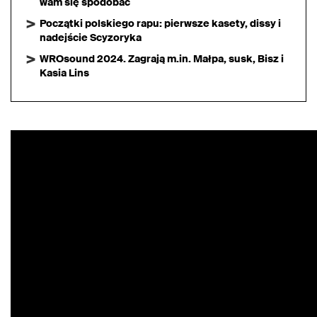
wam się spodobać
Początki polskiego rapu: pierwsze kasety, dissy i
nadejście Scyzoryka
WROsound 2024. Zagrają m.in. Małpa, susk, Bisz i
Kasia Lins