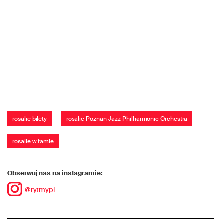
rosalie bilety
rosalie Poznań Jazz Philharmonic Orchestra
rosalie w tamie
Obserwuj nas na instagramie:
@rytmypl