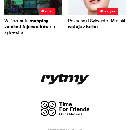
#ulica
#muzyka
W Poznaniu
mapping
Poznański Sylwester Miejski
zamiast fajerwerków
na
wstaje z kolan
sylwestra