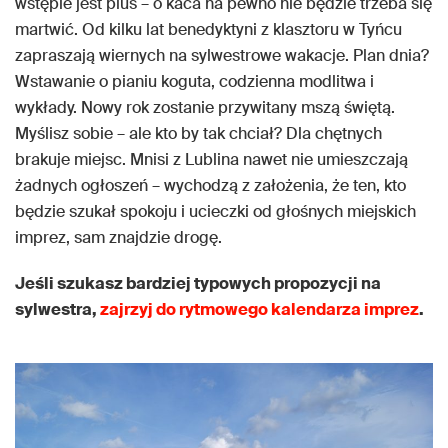
wstępie jest plus – o kaca na pewno nie będzie trzeba się
martwić. Od kilku lat benedyktyni z klasztoru w Tyńcu
zapraszają wiernych na sylwestrowe wakacje. Plan dnia?
Wstawanie o pianiu koguta, codzienna modlitwa i
wykłady. Nowy rok zostanie przywitany mszą świętą.
Myślisz sobie – ale kto by tak chciał? Dla chętnych
brakuje miejsc. Mnisi z Lublina nawet nie umieszczają
żadnych ogłoszeń – wychodzą z założenia, że ten, kto
będzie szukał spokoju i ucieczki od głośnych miejskich
imprez, sam znajdzie drogę.
Jeśli szukasz bardziej typowych propozycji na
sylwestra,
zajrzyj do rytmowego kalendarza imprez
.