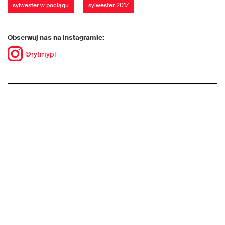
sylwester w pociągu
sylwester 2017
Obserwuj nas na instagramie:
@rytmypl