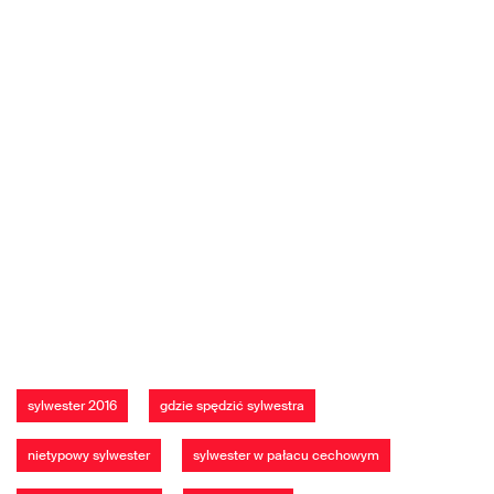
sylwester 2016
gdzie spędzić sylwestra
nietypowy sylwester
sylwester w pałacu cechowym