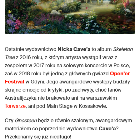
Ostatnie wydawnictwo
Nicka Cave’a
to album
Skeleton
Tree
z 2016 roku, z którym artysta wystąpił wraz z
zespołem w 2017 roku na solowym koncercie w Polsce,
zaś w 2018 roku był jedną z głównych gwiazd
Open’er
Festival
w Gdyni. Jego awangardowe występy budziły
skrajne emocje od krytyki, po zachwyty, choć fanów
Australijczyka nie brakowało ani na warszawskim
Torwarze
, ani pod Main Stage w Kossakowie.
Czy
Ghosteen
będzie równie szalonym, awangardowym
materiałem co poprzednie wydawnictwa
Cave’a
?
Przekonamy się już niedługo!