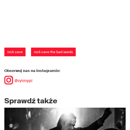
nick cave
nick cave the bad seeds
Obserwuj nas na instagramie:
@rytmypl
Sprawdź także