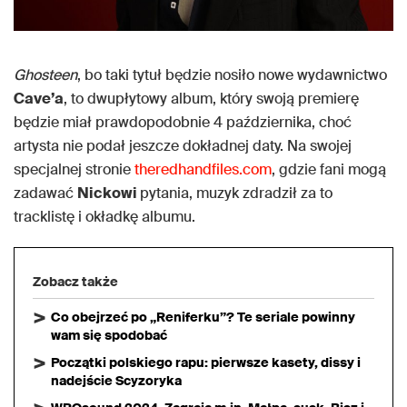
Ghosteen
, bo taki tytuł będzie nosiło nowe wydawnictwo
Cave’a
, to dwupłytowy album, który swoją premierę
będzie miał prawdopodobnie 4 października, choć
artysta nie podał jeszcze dokładnej daty. Na swojej
specjalnej stronie
theredhandfiles.com
, gdzie fani mogą
zadawać
Nickowi
pytania, muzyk zdradził za to
tracklistę i okładkę albumu.
Zobacz także
Co obejrzeć po „Reniferku”? Te seriale powinny
wam się spodobać
Początki polskiego rapu: pierwsze kasety, dissy i
nadejście Scyzoryka