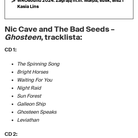
WROsound 2024. Zagrają m.in. Małpa, susk, Bisz i
Kasia Lins
Nic Cave and The Bad Seeds –
Ghosteen
, tracklista:
CD 1:
The Spinning Song
Bright Horses
Waiting For You
Night Raid
Sun Forest
Galleon Ship
Ghosteen Speaks
Leviathan
CD 2: