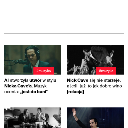
#muzyka
#muzyka
AI
stworzyła
utwór
w stylu
Nick Cave
się nie starzeje,
Nicka Cave’a
. Muzyk
a jeśli już, to jak dobre wino
ocenia: „
jest do bani
”
[relacja]