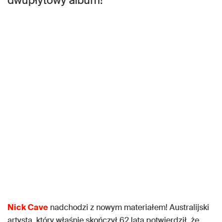
dwupłytowy album!
Nick Cave
nadchodzi z nowym materiałem! Australijski
artysta, który właśnie skończył 62 lata potwierdził, że