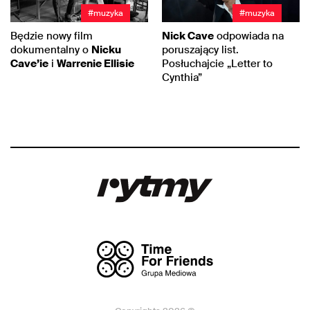
#muzyka
#muzyka
Będzie nowy film
Nick Cave
odpowiada na
dokumentalny o
Nicku
poruszający list.
Cave’ie
i
Warrenie Ellisie
Posłuchajcie „Letter to
Cynthia”