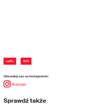
netflix
1899
Obserwuj nas na instagramie:
@rytmypl
Sprawdź także