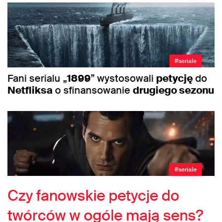
#seriale
Fani serialu „
1899
” wystosowali
petycję
do
Netfliksa
o sfinansowanie
drugiego sezonu
#seriale
Czy fanowskie petycje do
twórców w ogóle mają sens?