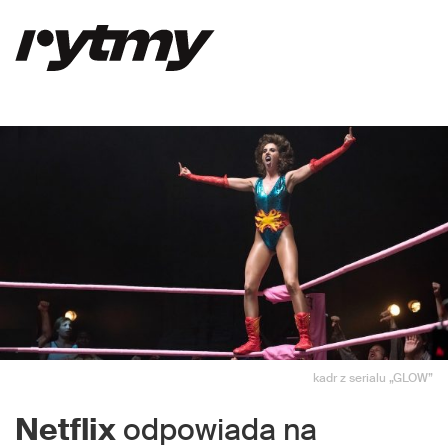
kadr z serialu „GLOW”
Netflix
odpowiada na