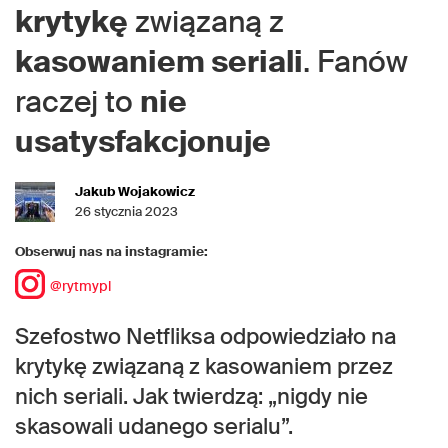
krytykę
związaną z
kasowaniem seriali
. Fanów
raczej to
nie
usatysfakcjonuje
Jakub Wojakowicz
26 stycznia 2023
Obserwuj nas na instagramie:
@rytmypl
Szefostwo Netfliksa odpowiedziało na
krytykę związaną z kasowaniem przez
nich seriali. Jak twierdzą: „nigdy nie
skasowali udanego serialu”.