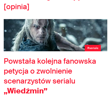
[opinia]
#seriale
Powstała kolejna fanowska
petycja o zwolnienie
scenarzystów serialu
„Wiedźmin”