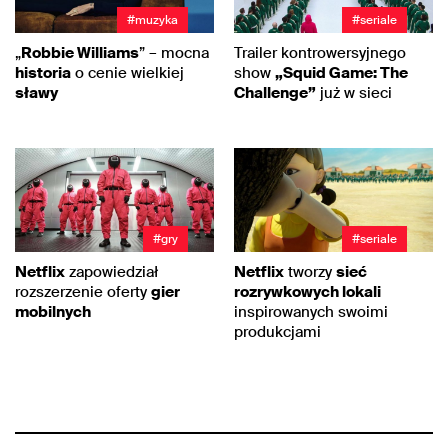
#muzyka
#seriale
„
Robbie Williams
” – mocna
Trailer kontrowersyjnego
historia
o cenie wielkiej
show
„Squid Game: The
sławy
Challenge”
już w sieci
#gry
#seriale
Netflix
zapowiedział
Netflix
tworzy
sieć
rozszerzenie oferty
gier
rozrywkowych lokali
mobilnych
inspirowanych swoimi
produkcjami