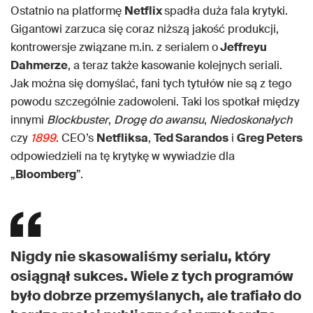
Ostatnio na platformę
Netflix
spadła duża fala krytyki.
Gigantowi zarzuca się coraz niższą jakość produkcji,
kontrowersje związane m.in. z serialem o
Jeffreyu
Dahmerze
, a teraz także kasowanie kolejnych seriali.
Jak można się domyślać, fani tych tytułów nie są z tego
powodu szczególnie zadowoleni. Taki los spotkał między
innymi
Blockbuster
,
Drogę do awansu
,
Niedoskonałych
czy
1899
. CEO’s
Netfliksa
,
Ted Sarandos
i
Greg Peters
odpowiedzieli na tę krytykę w wywiadzie dla
„
Bloomberg
”.
Nigdy nie skasowaliśmy serialu, który
osiągnął sukces. Wiele z tych programów
było dobrze przemyślanych, ale trafiało do