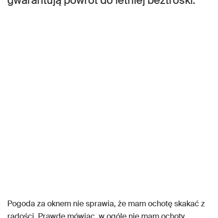
gwarantują powrót do letniej beztroski.
Pogoda za oknem nie sprawia, że mam ochotę skakać z
radości. Prawdę mówiąc, w ogóle nie mam ochoty