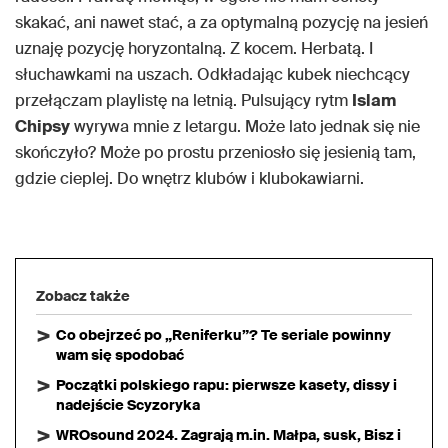
skakać, ani nawet stać, a za optymalną pozycję na jesień
uznaję pozycję horyzontalną. Z kocem. Herbatą. I
słuchawkami na uszach. Odkładając kubek niechcący
przełączam playlistę na letnią. Pulsujący rytm
Islam
Chipsy
wyrywa mnie z letargu. Może lato jednak się nie
skończyło? Może po prostu przeniosło się jesienią tam,
gdzie cieplej. Do wnętrz klubów i klubokawiarni.
Zobacz także
Co obejrzeć po „Reniferku”? Te seriale powinny
wam się spodobać
Początki polskiego rapu: pierwsze kasety, dissy i
nadejście Scyzoryka
WROsound 2024. Zagrają m.in. Małpa, susk, Bisz i