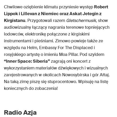
Chwilowe oziębienie klimatu przyniesie występ
Robert
Lippok i Lillevan z Niemiec oraz Askat Jetegin z
Kirgistanu
. Przygotowali razem
Gletschermusik
, show
audiowizualny łączący nagrania terenowe topniejących
lodowców, elektronikę połączone z kirgiskimi
instrumentami i pieśniami. Zimowo powieje także ze
względu na Helm, Embassy For The Displaced i
rosyjskiego artystę o imieniu Moa Pillar. Pod szyldem
“Inner Space: Siberia”
zagrają oni koncert z
wykorzystaniem materiałów dźwiękowych i wizualnych
zarejestrowanych w okolicach Nowosybirska i gór Ałtaj.
Na taką zimę piszę się stuprocentowo. Wpisuję na listę
koniecznych do zobaczenia!
Radio Azja