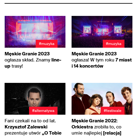
#muzyka
#muzyka
Męskie Granie 2023
Męskie Granie 2023
ogłasza skład. Znamy
line-
ogłasza! W tym roku
7 miast
up
trasy!
i 14 koncertów
#alternatywa
#festiwale
Fani czekali na to od lat.
Męskie Granie 2022
:
Krzysztof Zalewski
Orkiestra
zrobiła to, co
prezentuje utwór
„O Tobie
umie najlepiej
[relacja]