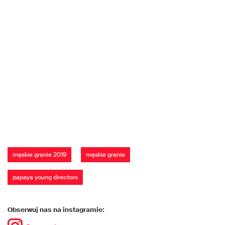
męskie granie 2019
męskie granie
papaya young directors
Obserwuj nas na instagramie: