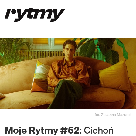
fot. Zuzanna Mazurek
Moje Rytmy #52:
Cichoń