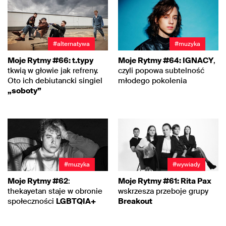
#alternatywa
#muzyka
Moje Rytmy #66: t.typy
Moje Rytmy #64: IGNACY
,
tkwią w głowie jak refreny.
czyli popowa subtelność
Oto ich debiutancki singiel
młodego pokolenia
„soboty”
#muzyka
#wywiady
Moje Rytmy #62
:
Moje Rytmy #61: Rita Pax
thekayetan staje w obronie
wskrzesza przeboje grupy
społeczności
LGBTQIA+
Breakout