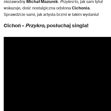
niezawodny
Michał Mazurek
.
Przykro
to, jak sam tytuł
wskazuje, dość nostalgiczna odsłona
Cichonia
.
Sprawdźcie sami, jak artysta brzmi w takim wydaniu!
Cichoń –
Przykro,
posłuchaj singla!