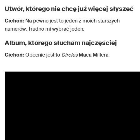
Utwór, którego nie chcę już więcej słyszeć
Cichoń:
Na pewno jest to jeden z moich starszych
numerów. Trudno mi wybrać jeden.
Album, którego słucham najczęściej
Cichoń:
Obecnie jest to
Circles
Maca Millera.