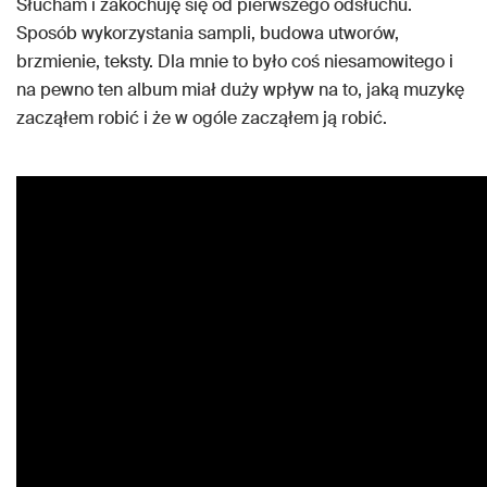
Słucham i zakochuję się od pierwszego odsłuchu.
Sposób wykorzystania sampli, budowa utworów,
brzmienie, teksty. Dla mnie to było coś niesamowitego i
na pewno ten album miał duży wpływ na to, jaką muzykę
zacząłem robić i że w ogóle zacząłem ją robić.