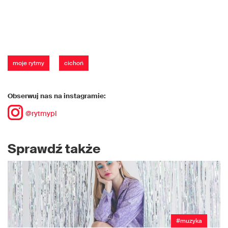
moje rytmy
cichoń
Obserwuj nas na instagramie:
@rytmypl
Sprawdź także
#muzyka