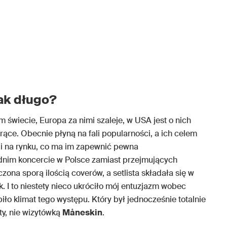
ak długo?
 świecie, Europa za nimi szaleje, w USA jest o nich
orące. Obecnie płyną na fali popularności, a ich celem
cji na rynku, co ma im zapewnić pewna
nim koncercie w Polsce zamiast przejmujących
zona sporą ilością coverów, a setlista składała się w
. I to niestety nieco ukróciło mój entuzjazm wobec
biło klimat tego występu. Który był jednocześnie totalnie
y, nie wizytówką
Måneskin
.