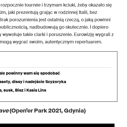
ozpocznie tournée i trzymam kciuki, żeby okazało się
, jaki prezentują grając w rodzinnej Italii, bez
Brak porozumienia jest ostatnią rzeczą, o jaką powinni
 publicznością, nadbudowują go skutecznie. I dopiero
 wywołuje takie ciarki i poruszenie. Eurowizję wygrali z
eż mogą wygrać swoim, autentycznym repertuarem.
iale powinny wam się spodobać
sety, dissy i nadejście Scyzoryka
 susk, Bisz i Kasia Lins
ave
(Open’er Park 2021, Gdynia)