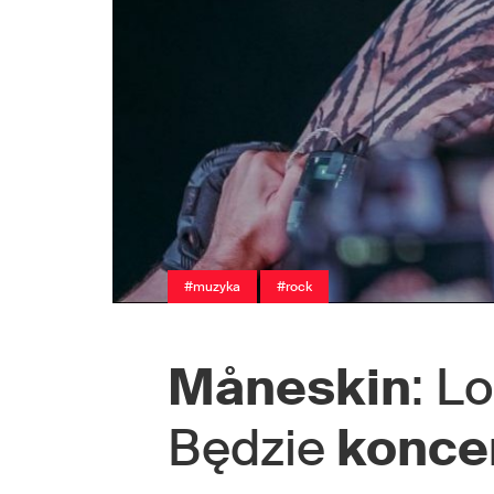
#muzyka
#rock
Måneskin
: L
Będzie
koncer