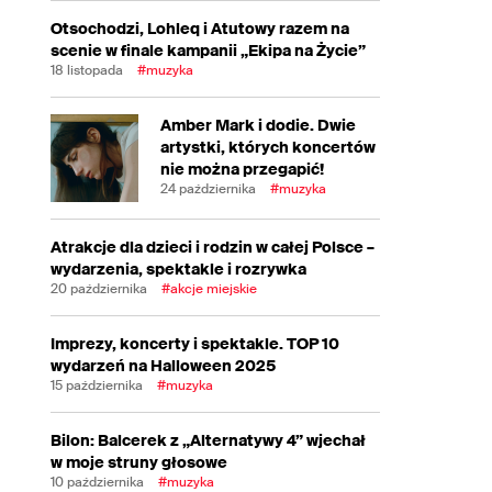
Otsochodzi, Lohleq i Atutowy razem na
scenie w finale kampanii „Ekipa na Życie”
18 listopada
#muzyka
Amber Mark i dodie. Dwie
artystki, których koncertów
nie można przegapić!
24 października
#muzyka
Atrakcje dla dzieci i rodzin w całej Polsce –
wydarzenia, spektakle i rozrywka
20 października
#akcje miejskie
Imprezy, koncerty i spektakle. TOP 10
wydarzeń na Halloween 2025
15 października
#muzyka
Bilon: Balcerek z „Alternatywy 4” wjechał
w moje struny głosowe
10 października
#muzyka