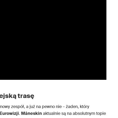
ejską trasę
nowy zespół, a już na pewno nie – żaden, który
Eurowizji
.
Måneskin
aktualnie są na absolutnym topie