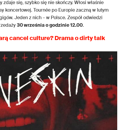
ry zdaje się, szybko się nie skończy. Włosi właśnie
asy koncertowej. Tournée po Europie zaczną w lutym
 gigów. Jeden z nich – w Polsce. Zespół odwiedzi
sprzedaży
30 września o godzinie 12.00
.
arą
cancel culture
? Drama o dirty talk