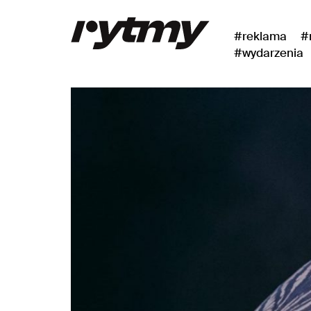
#reklama
#
#wydarzenia