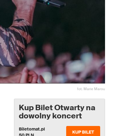
fot. Marie Marou
Kup Bilet Otwarty na
dowolny koncert
Biletomat.pl
KUP BILET
50 PLN