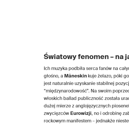
Światowy fenomen – na j
Ich muzyka podbiła serca fanów na całym
głośno, a
Måneskin
kuje żelazo, póki g
jest naturalnie uzyskanie stabilnej pozy
“międzynarodowość”. Na swoim poprzed
włoskich ballad publiczność została urac
dużej mierze z anglojęzycznych piosenek
zwycięzców
Eurowizji
, no i odrobinę za
rockowym manifestem – jednakże niestet