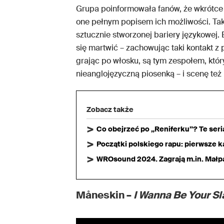
Grupa poinformowała fanów, że wkrótce r
one pełnym popisem ich możliwości. Takim
sztucznie stworzonej bariery językowej. 
się martwić – zachowując taki kontakt z
grając po włosku, są tym zespołem, który
nieanglojęzyczną piosenką – i scenę t
Zobacz także
Co obejrzeć po „Reniferku”? Te ser
Początki polskiego rapu: pierwsze ka
WROsound 2024. Zagrają m.in. Małpa,
Måneskin –
I Wanna Be Your Sl