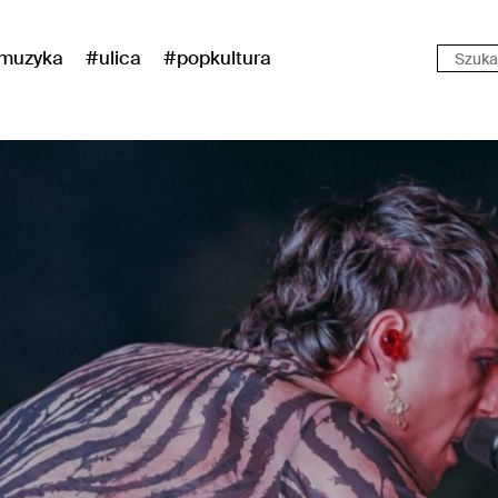
muzyka
#ulica
#popkultura