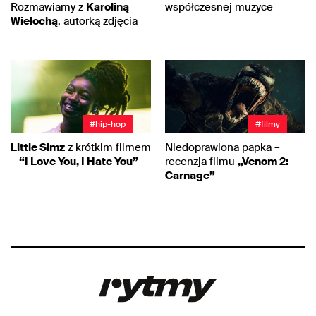
Rozmawiamy z
Karoliną
współczesnej muzyce
Wielochą
, autorką zdjęcia
#hip-hop
#filmy
Little Simz
z krótkim filmem
Niedoprawiona papka –
–
“I Love You, I Hate You”
recenzja filmu
„Venom 2:
Carnage”