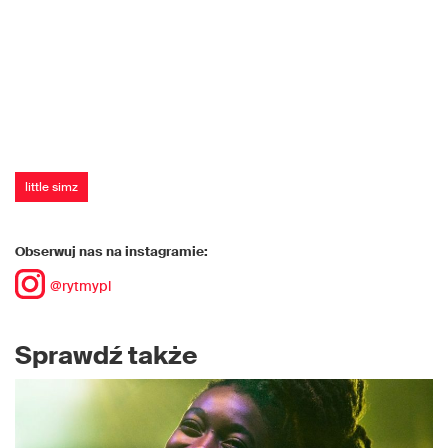
little simz
Obserwuj nas na instagramie:
@rytmypl
Sprawdź także