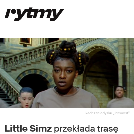
kadr z teledysku „Introvert"
Little Simz
przekłada trasę