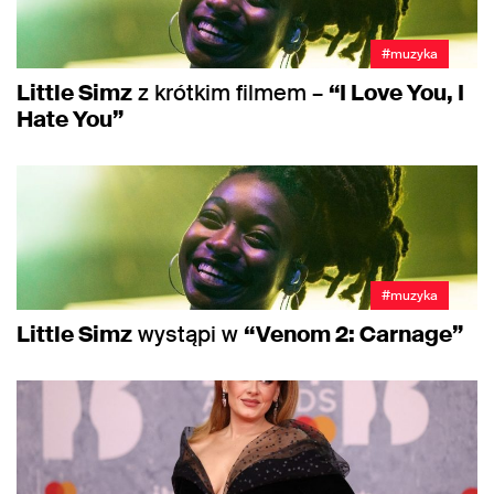
#muzyka
Little Simz
z krótkim filmem –
“I Love You, I
Hate You”
#muzyka
Little Simz
wystąpi w
“Venom 2: Carnage”