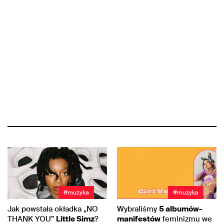
#muzyka
#muzyka
Jak powstała okładka „NO
Wybraliśmy
5 albumów-
THANK YOU”
Little Simz
?
manifestów
feminizmu we