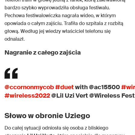
bardzo szybko wyprowadziła obsługa festiwalu.
Pechowa festiwalowiczka nagrała wideo, w którym
opowiada o całym zajściu. Trafiła do szpitala z rozbitą
głową. Według jej wiedzy właściciel telefonu się
odnalazł.
Nagranie z całego zajścia
@ccornonmycob
#duet
with @ac15500
#wir
#wireless2022
@Lil Uzi Vert @Wireless Fest
Słowo w obronie Uziego
Do całej sytuacji odniosła się osoba z bliskiego