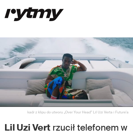
kadr z klipu do utworu „Over Your Head" Lil Uzi Verta i Future'a
Lil Uzi Vert
rzucił telefonem w