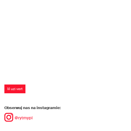
lil uzi vert
Obserwuj nas na instagramie:
@rytmypl