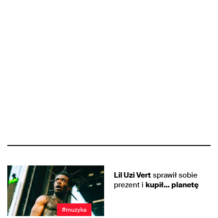
#hip-hop
Lil Uzi Vert
sprawił sobie
prezent i
kupił… planetę
#muzyka