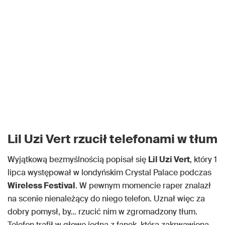
Lil Uzi Vert rzucił telefonami w tłum
Wyjątkową bezmyślnością popisał się
Lil Uzi Vert
, który 1
lipca występował w londyńskim Crystal Palace podczas
Wireless Festival
. W pewnym momencie raper znalazł
na scenie nienależący do niego telefon. Uznał więc za
dobry pomysł, by… rzucić nim w zgromadzony tłum.
Telefon trafił w głowę jedną z fanek, którą zakrwawioną