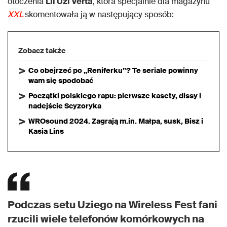
otoczenia
Lil Uzi Verta
, która specjalnie dla magazynu
XXL
skomentowała ją w następujący sposób:
Zobacz także
Co obejrzeć po „Reniferku”? Te seriale powinny
wam się spodobać
Początki polskiego rapu: pierwsze kasety, dissy i
nadejście Scyzoryka
WROsound 2024. Zagrają m.in. Małpa, susk, Bisz i
Kasia Lins
Podczas setu Uziego na Wireless Fest fani
rzucili wiele telefonów komórkowych na